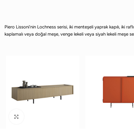
Piero Lissoni’nin Lochness serisi, iki menteşeli yaprak kapılı, iki r
kaplamalı veya doğal meşe, venge lekeli veya siyah lekeli meşe s
Büyütmek için tıklayın