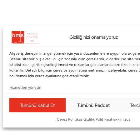
Gizliliğinizi önemsiyoruz
Alışveriş deneyiminizi geliştirmek için yasal düzenlemelere uygun olarak çerez
Kurumsal
Markalar
Bazıları sitemizin işlevselliği için zorunlu olan çerezlerdir, diğerleri ise site p
istatistikler, içerik kişiselleştirmesi ve reklamlar gibi alanlarda size özel hiz
kullanılır. Detaylı bilgi için çerez ve aydınlatma metnimizi inceleyebilir, çerez t
Shop
Haworth
belirlemek için çerez ayarlarına göz atabilirsiniz.
BMS Mag
Poltrona Frau
Hizmetleri yönetin
Kataloglar
Armani / Casa
Markalar
Baccarat
Tümünü Kabul Et
Tümünü Reddet
Terci
Blog
Duxiana
Çerez Politikası
Gizlilik Politikası
Hakkımızda
Hakkımızda
Cappellini
İletişim