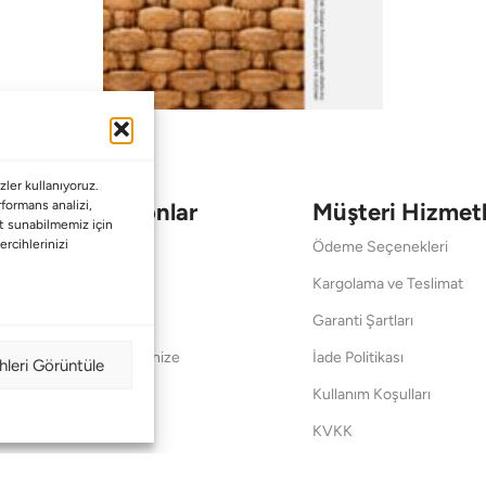
ler kullanıyoruz.
Koleksiyonlar
Müşteri Hizmetl
erformans analizi,
met sunabilmemiz için
ercihlerinizi
Babalar Günü
Ödeme Seçenekleri
Anneler Günü
Kargolama ve Teslimat
Sevgililer Günü
Garanti Şartları
Saraylardan Evinize
İade Politikası
hleri Görüntüle
Wedding
Kullanım Koşulları
Pet Collection
KVKK
Yılbaşı
Mesafeli Satış Sözleşmes