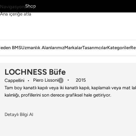
MS’yi Keşfet
Shop
Navigasyona atla
Ana içeriğe atla
eden BMS
Uzmanlık Alanlarımız
Markalar
Tasarımcılar
Kategoriler
Re
Ana Sayfa
›
Ev
›
Büfe
›
Cappellini
›
LOCHNESS Büfe
LOCHNESS Büfe
Piero Lissoni
2015
Cappellini
Tam boy kanatlı kapılı veya iki kanatlı kapılı, kaplamalı veya mat la
kalınlığı, profillerini son derece grafiksel hale getiriyor.
Detaylı Bilgi Al