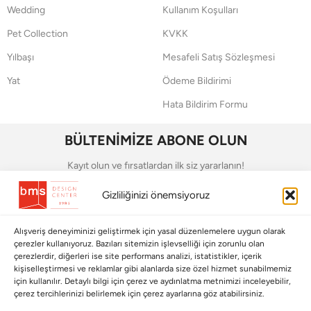
Wedding
Kullanım Koşulları
Pet Collection
KVKK
Yılbaşı
Mesafeli Satış Sözleşmesi
Yat
Ödeme Bildirimi
Hata Bildirim Formu
BÜLTENİMİZE ABONE OLUN
Kayıt olun ve fırsatlardan ilk siz yararlanın!
Gizliliğinizi önemsiyoruz
Bültenimize Abone Olun
Bizi Takip Edin
Alışveriş deneyiminizi geliştirmek için yasal düzenlemelere uygun olarak
çerezler kullanıyoruz. Bazıları sitemizin işlevselliği için zorunlu olan
çerezlerdir, diğerleri ise site performans analizi, istatistikler, içerik
kişiselleştirmesi ve reklamlar gibi alanlarda size özel hizmet sunabilmemiz
için kullanılır. Detaylı bilgi için çerez ve aydınlatma metnimizi inceleyebilir,
çerez tercihlerinizi belirlemek için çerez ayarlarına göz atabilirsiniz.