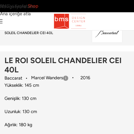
BMS’yi Keşfet
Shop
Navigasyona atla
Ana içeriğe atla
Ana Sayfa
›
Aydınlatma
›
Avize
›
Baccarat
›
LE ROI
SOLEIL CHANDELIER CEI 40L
LE ROI SOLEIL CHANDELIER CEI
40L
Marcel Wanders
2016
Baccarat
Yükseklik: 145 cm
Genişlik: 130 cm
Uzunluk: 130 cm
Ağırlık: 180 kg