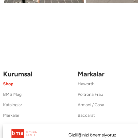
Kurumsal
Markalar
Shop
Haworth
BMS Mag
Poltrona Frau
Kataloglar
Armani / Casa
Markalar
Baccarat
Blog
Duxiana
Gizliliğinizi önemsiyoruz
Hakkımızda
Cappellini