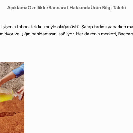
Açıklama
Özellikler
Baccarat Hakkında
Ürün Bilgi Talebi
l şişenin tabanı tek kelimeyle olağanüstü. Şarap tadımı yaparken masanız
diriyor ve ışığın parıldamasını sağlıyor. Her dairenin merkezi, Baccara