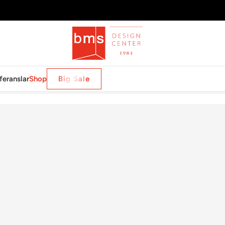
feranslar
Shop
Big Sale
NUITS COASTER