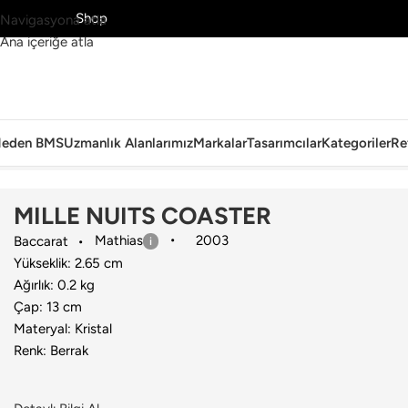
MS’yi Keşfet
Shop
Navigasyona atla
Ana içeriğe atla
eden BMS
Uzmanlık Alanlarımız
Markalar
Tasarımcılar
Kategoriler
Re
Ana Sayfa
›
Sofra Grubu
›
Servis & Sunum Ürünü
›
Baccarat
›
MILLE 
MILLE NUITS COASTER
Mathias
2003
Baccarat
Yükseklik: 2.65 cm
Ağırlık: 0.2 kg
Çap: 13 cm
Materyal: Kristal
Renk: Berrak