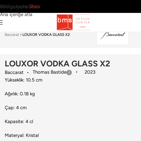
BMS’yi Keşfet
Shop
Navigasyona atla
Ana içeriğe atla
Ana Sayfa
›
Sofra Grubu
›
Bardak & Bardak Seti
›
Baccarat
›
LOUXOR VODKA GLASS X2
LOUXOR VODKA GLASS X2
Thomas Bastide
2023
Baccarat
Yükseklik: 10.5 cm
Ağırlık: 0.18 kg
Çap: 4 cm
Kapasite: 4 cl
Materyal: Kristal