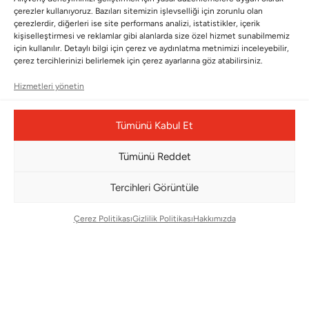
çerezler kullanıyoruz. Bazıları sitemizin işlevselliği için zorunlu olan
Kayıt olun ve fırsatlardan ilk siz yararlanın!
çerezlerdir, diğerleri ise site performans analizi, istatistikler, içerik
kişiselleştirmesi ve reklamlar gibi alanlarda size özel hizmet sunabilmemiz
için kullanılır. Detaylı bilgi için çerez ve aydınlatma metnimizi inceleyebilir,
Bültenimize Abone Olun
çerez tercihlerinizi belirlemek için çerez ayarlarına göz atabilirsiniz.
Bizi Takip Edin
Hizmetleri yönetin
Tümünü Kabul Et
Tümünü Reddet
Tercihleri Görüntüle
Çerez Politikası
Gizlilik Politikası
Hakkımızda
Çerez Yönetim Paneli