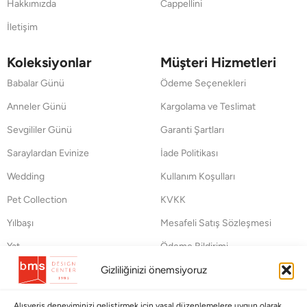
Hakkımızda
Cappellini
İletişim
Koleksiyonlar
Müşteri Hizmetleri
Babalar Günü
Ödeme Seçenekleri
Anneler Günü
Kargolama ve Teslimat
Sevgililer Günü
Garanti Şartları
Saraylardan Evinize
İade Politikası
Wedding
Kullanım Koşulları
Pet Collection
KVKK
Yılbaşı
Mesafeli Satış Sözleşmesi
Yat
Ödeme Bildirimi
Hata Bildirim Formu
Gizliliğinizi önemsiyoruz
BÜLTENİMİZE ABONE OLUN
Alışveriş deneyiminizi geliştirmek için yasal düzenlemelere uygun olarak