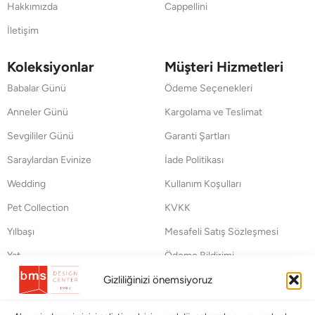
Hakkımızda
Cappellini
İletişim
Koleksiyonlar
Müşteri Hizmetleri
Babalar Günü
Ödeme Seçenekleri
Anneler Günü
Kargolama ve Teslimat
Sevgililer Günü
Garanti Şartları
Saraylardan Evinize
İade Politikası
Wedding
Kullanım Koşulları
Pet Collection
KVKK
Yılbaşı
Mesafeli Satış Sözleşmesi
Yat
Ödeme Bildirimi
Hata Bildirim Formu
Gizliliğinizi önemsiyoruz