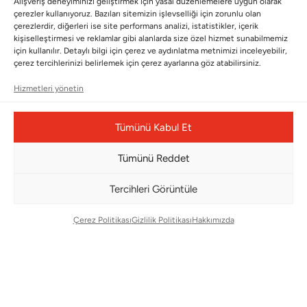
BÜLTENİMİZE ABONE OLUN
Alışveriş deneyiminizi geliştirmek için yasal düzenlemelere uygun olarak
çerezler kullanıyoruz. Bazıları sitemizin işlevselliği için zorunlu olan
Kayıt olun ve fırsatlardan ilk siz yararlanın!
çerezlerdir, diğerleri ise site performans analizi, istatistikler, içerik
kişiselleştirmesi ve reklamlar gibi alanlarda size özel hizmet sunabilmemiz
için kullanılır. Detaylı bilgi için çerez ve aydınlatma metnimizi inceleyebilir,
Bültenimize Abone Olun
çerez tercihlerinizi belirlemek için çerez ayarlarına göz atabilirsiniz.
Bizi Takip Edin
Hizmetleri yönetin
Tümünü Kabul Et
Tümünü Reddet
Tercihleri Görüntüle
Çerez Politikası
Gizlilik Politikası
Hakkımızda
Çerez Yönetim Paneli