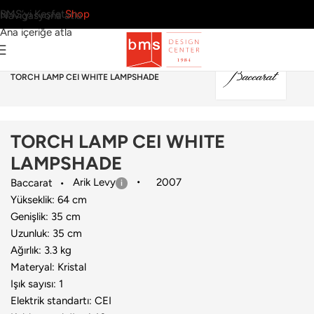
BMS’yi Keşfet
Shop
Navigasyona atla
Ana içeriğe atla
Ana Sayfa
›
Aydınlatma
›
Masa Lambası
›
Baccarat
›
TORCH LAMP CEI WHITE LAMPSHADE
TORCH LAMP CEI WHITE
LAMPSHADE
Arik Levy
2007
Baccarat
Yükseklik: 64 cm
Genişlik: 35 cm
Uzunluk: 35 cm
Ağırlık: 3.3 kg
Materyal: Kristal
Işık sayısı: 1
Elektrik standartı: CEI