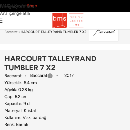
BMS’yi Keşfet
Shop
Navigasyona atla
Ana içeriğe atla
Ana Sayfa
›
Sofra Grubu
›
Bardak & Bardak Seti
›
Baccarat
›
HARCOURT TALLEYRAND TUMBLER 7 X2
HARCOURT TALLEYRAND
TUMBLER 7 X2
Baccarat
2017
Baccarat
Yükseklik: 6.4 cm
Ağırlık: 0.28 kg
Çap: 6.2 cm
Kapasite: 9 cl
Materyal: Kristal
Kullanım: Viski bardağı
Renk: Berrak