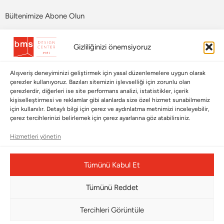
Bültenimize Abone Olun
Bizi Takip Edin
Gizliliğinizi önemsiyoruz
Alışveriş deneyiminizi geliştirmek için yasal düzenlemelere uygun olarak
çerezler kullanıyoruz. Bazıları sitemizin işlevselliği için zorunlu olan
çerezlerdir, diğerleri ise site performans analizi, istatistikler, içerik
kişiselleştirmesi ve reklamlar gibi alanlarda size özel hizmet sunabilmemiz
için kullanılır. Detaylı bilgi için çerez ve aydınlatma metnimizi inceleyebilir,
çerez tercihlerinizi belirlemek için çerez ayarlarına göz atabilirsiniz.
Hizmetleri yönetin
Çerez Yönetim Paneli
Tümünü Kabul Et
Tümünü Reddet
© Copyright 2026 |
BMS DESIGN CENTER
Tercihleri Görüntüle