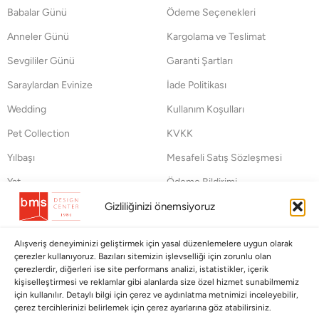
Babalar Günü
Ödeme Seçenekleri
Anneler Günü
Kargolama ve Teslimat
Sevgililer Günü
Garanti Şartları
Saraylardan Evinize
İade Politikası
Wedding
Kullanım Koşulları
Pet Collection
KVKK
Yılbaşı
Mesafeli Satış Sözleşmesi
Yat
Ödeme Bildirimi
Hata Bildirim Formu
Gizliliğinizi önemsiyoruz
BÜLTENİMİZE ABONE OLUN
Alışveriş deneyiminizi geliştirmek için yasal düzenlemelere uygun olarak
çerezler kullanıyoruz. Bazıları sitemizin işlevselliği için zorunlu olan
Kayıt olun ve fırsatlardan ilk siz yararlanın!
çerezlerdir, diğerleri ise site performans analizi, istatistikler, içerik
kişiselleştirmesi ve reklamlar gibi alanlarda size özel hizmet sunabilmemiz
için kullanılır. Detaylı bilgi için çerez ve aydınlatma metnimizi inceleyebilir,
Bültenimize Abone Olun
çerez tercihlerinizi belirlemek için çerez ayarlarına göz atabilirsiniz.