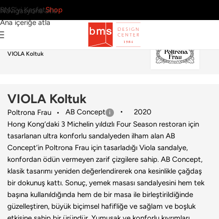
BMS’yi Keşfet
Shop
Navigasyona atla
Ana içeriğe atla
Ana Sayfa
›
Ev
›
Koltuk & Berjer
›
Poltrona Frau
›
VIOLA Koltuk
VIOLA Koltuk
AB Concept
2020
Poltrona Frau
Hong Kong’daki 3 Michelin yıldızlı Four Season restoran için
tasarlanan ultra konforlu sandalyeden ilham alan AB
Concept’in Poltrona Frau için tasarladığı Viola sandalye,
konfordan ödün vermeyen zarif çizgilere sahip. AB Concept,
klasik tasarımı yeniden değerlendirerek ona kesinlikle çağdaş
bir dokunuş kattı. Sonuç, yemek masası sandalyesini hem tek
başına kullanıldığında hem de bir masa ile birleştirildiğinde
güzelleştiren, büyük biçimsel hafifliğe ve sağlam ve boşluk
etkisine sahip bir üründür. Yumuşak ve konforlu kıvrımları