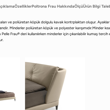
çıklama
Özellikler
Poltrona Frau Hakkında
Ölçü
Ürün Bilgi Tale
ları ve poliüretan köpük dolgulu kavak kontrplaktan oluşur. Ayaklar 
dir. Minderler poliüretan köpük ve polyester karışımıdır.Minder kısımlar
le Frau® deri kullanılırken minderler için çıkarılabilir kumaş tercih ed
ur.