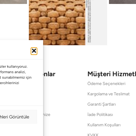
ler kullanıyoruz.
Koleksiyonlar
Müşteri Hizmetl
erformans analizi,
met sunabilmemiz için
ercihlerinizi
Babalar Günü
Ödeme Seçenekleri
Anneler Günü
Kargolama ve Teslimat
Sevgililer Günü
Garanti Şartları
Saraylardan Evinize
İade Politikası
hleri Görüntüle
Wedding
Kullanım Koşulları
Pet Collection
KVKK