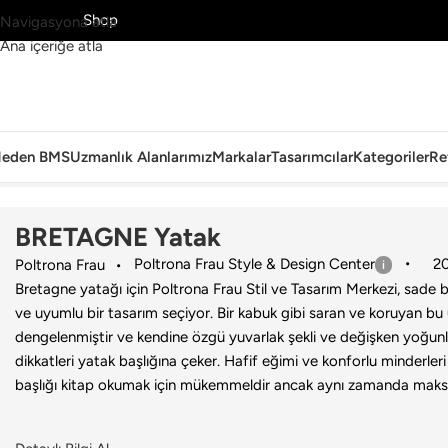
MS’yi Keşfet
Shop
Navigasyona atla
Ana içeriğe atla
eden BMS
Uzmanlık Alanlarımız
Markalar
Tasarımcılar
Kategoriler
Re
Ana Sayfa
›
Ev
›
Yatak
›
Poltrona Frau
›
BRETAGNE Yatak
BRETAGNE Yatak
Poltrona Frau Style & Design Center
2
Poltrona Frau
Bretagne yatağı için Poltrona Frau Stil ve Tasarım Merkezi, sade bi
ve uyumlu bir tasarım seçiyor. Bir kabuk gibi saran ve koruyan bu ü
dengelenmiştir ve kendine özgü yuvarlak şekli ve değişken yoğun
dikkatleri yatak başlığına çeker. Hafif eğimi ve konforlu minderle
başlığı kitap okumak için mükemmeldir ancak aynı zamanda maks