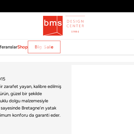
feranslar
Shop
Big Sale
015
r zarafet yayan, kalibre edilmiş
rün, güzel bir şekilde
luklu dolgu malzemesiyle
ri sayesinde Bretagne’ın yatak
imum konforu da garanti eder.