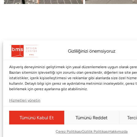
Gizliliğinizi önemsiyoruz
Alışveriş deneyiminizi geliştirmek için yasal düzenlemelere uygun olarak çerez
Kurumsal
Markalar
Bazıları sitemizin işlevselliği için zorunlu olan çerezlerdir, diğerleri ise site p
istatistikler, içerik kişiselleştirmesi ve reklamlar gibi alanlarda size özel hiz
kullanılır. Detaylı bilgi için çerez ve aydınlatma metnimizi inceleyebilir, çerez t
Shop
Haworth
belirlemek için çerez ayarlarına göz atabilirsiniz.
BMS Mag
Poltrona Frau
Hizmetleri yönetin
Kataloglar
Armani / Casa
Markalar
Baccarat
Tümünü Kabul Et
Tümünü Reddet
Terci
Blog
Duxiana
Çerez Politikası
Gizlilik Politikası
Hakkımızda
Hakkımızda
Cappellini