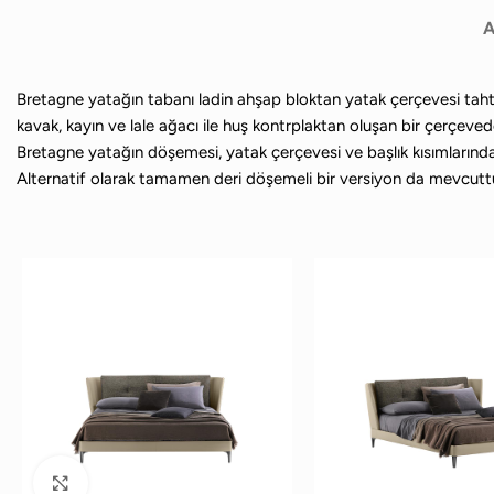
A
Bretagne yatağın tabanı ladin ahşap bloktan yatak çerçevesi tahta
kavak, kayın ve lale ağacı ile huş kontrplaktan oluşan bir çerçeveden
Bretagne yatağın döşemesi, yatak çerçevesi ve başlık kısımlarında Pel
Alternatif olarak tamamen deri döşemeli bir versiyon da mevcutt
Büyütmek için tıklayın