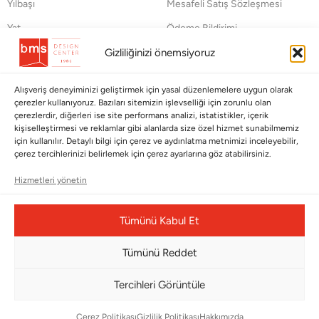
Yılbaşı
Mesafeli Satış Sözleşmesi
Yat
Ödeme Bildirimi
Hata Bildirim Formu
Gizliliğinizi önemsiyoruz
BÜLTENİMİZE ABONE OLUN
Alışveriş deneyiminizi geliştirmek için yasal düzenlemelere uygun olarak
çerezler kullanıyoruz. Bazıları sitemizin işlevselliği için zorunlu olan
Kayıt olun ve fırsatlardan ilk siz yararlanın!
çerezlerdir, diğerleri ise site performans analizi, istatistikler, içerik
kişiselleştirmesi ve reklamlar gibi alanlarda size özel hizmet sunabilmemiz
için kullanılır. Detaylı bilgi için çerez ve aydınlatma metnimizi inceleyebilir,
Bültenimize Abone Olun
çerez tercihlerinizi belirlemek için çerez ayarlarına göz atabilirsiniz.
Bizi Takip Edin
Hizmetleri yönetin
Tümünü Kabul Et
Tümünü Reddet
Tercihleri Görüntüle
Çerez Politikası
Gizlilik Politikası
Hakkımızda