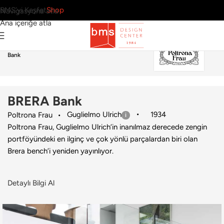
BMS’yi Keşfet
Shop
Navigasyona atla
Ana içeriğe atla
Ana Sayfa
›
Ev
›
Puf & Bank
›
Poltrona Frau
›
BRERA
Bank
BRERA Bank
Guglielmo Ulrich
1934
Poltrona Frau
Poltrona Frau, Guglielmo Ulrich’in inanılmaz derecede zengin
portföyündeki en ilginç ve çok yönlü parçalardan biri olan
Brera bench’i yeniden yayınlıyor.
Detaylı Bilgi Al