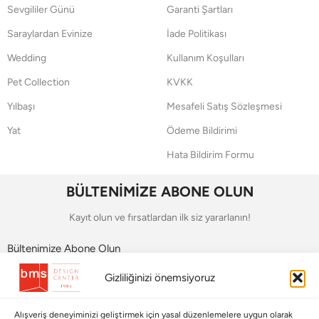
Sevgililer Günü
Garanti Şartları
Saraylardan Evinize
İade Politikası
Wedding
Kullanım Koşulları
Pet Collection
KVKK
Yılbaşı
Mesafeli Satış Sözleşmesi
Yat
Ödeme Bildirimi
Hata Bildirim Formu
BÜLTENİMİZE ABONE OLUN
Kayıt olun ve fırsatlardan ilk siz yararlanın!
Bültenimize Abone Olun
Gizliliğinizi önemsiyoruz
Bizi Takip Edin
Alışveriş deneyiminizi geliştirmek için yasal düzenlemelere uygun olarak