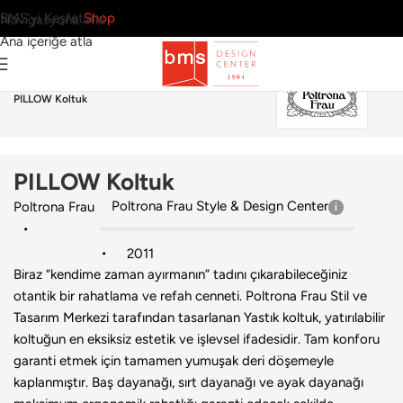
BMS’yi Keşfet
Shop
Navigasyona atla
Ana içeriğe atla
Ana Sayfa
›
Ev
›
Koltuk & Berjer
›
Poltrona Frau
›
PILLOW Koltuk
PILLOW Koltuk
Poltrona Frau Style & Design Center
Poltrona Frau
2011
Biraz “kendime zaman ayırmanın” tadını çıkarabileceğiniz
otantik bir rahatlama ve refah cenneti. Poltrona Frau Stil ve
Tasarım Merkezi tarafından tasarlanan Yastık koltuk, yatırılabilir
koltuğun en eksiksiz estetik ve işlevsel ifadesidir. Tam konforu
garanti etmek için tamamen yumuşak deri döşemeyle
kaplanmıştır. Baş dayanağı, sırt dayanağı ve ayak dayanağı