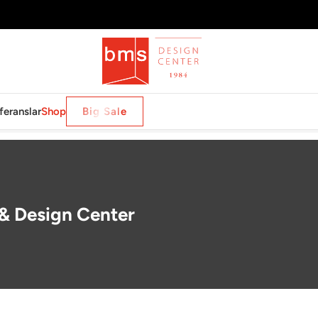
feranslar
Shop
Big Sale
 & Design Center