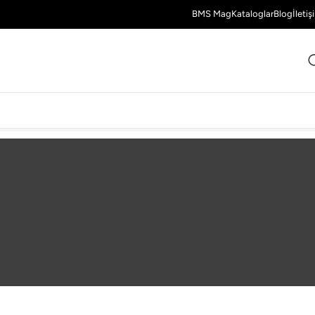
BMS Mag
Kataloglar
Blog
İletiş
35 Sonuç