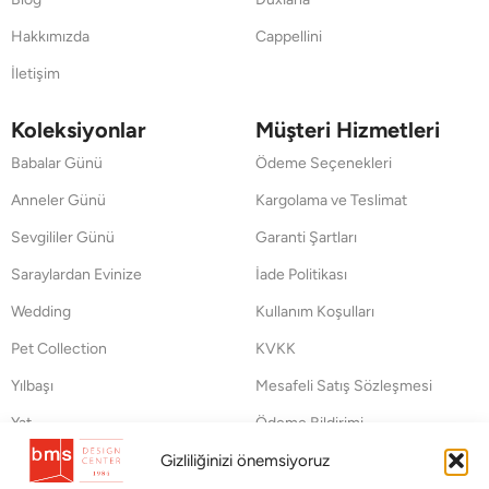
Hakkımızda
Cappellini
İletişim
Koleksiyonlar
Müşteri Hizmetleri
Babalar Günü
Ödeme Seçenekleri
Anneler Günü
Kargolama ve Teslimat
Sevgililer Günü
Garanti Şartları
Saraylardan Evinize
İade Politikası
Wedding
Kullanım Koşulları
Pet Collection
KVKK
Yılbaşı
Mesafeli Satış Sözleşmesi
Yat
Ödeme Bildirimi
Hata Bildirim Formu
Gizliliğinizi önemsiyoruz