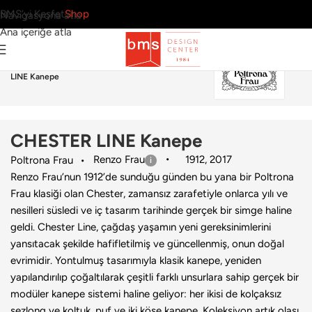
BMS’yi Keşfet
Shop
Navigasyona atla
Ana içeriğe atla
Ana Sayfa
›
Ev
›
Kanepe
›
Poltrona Frau
›
CHESTER
LINE Kanepe
CHESTER LINE Kanepe
Renzo Frau
1912
,
2017
Poltrona Frau
Renzo Frau’nun 1912’de sunduğu günden bu yana bir Poltrona
Frau klasiği olan Chester, zamansız zarafetiyle onlarca yılı ve
nesilleri süsledi ve iç tasarım tarihinde gerçek bir simge haline
geldi. Chester Line, çağdaş yaşamın yeni gereksinimlerini
yansıtacak şekilde hafifletilmiş ve güncellenmiş, onun doğal
evrimidir. Yontulmuş tasarımıyla klasik kanepe, yeniden
yapılandırılıp çoğaltılarak çeşitli farklı unsurlara sahip gerçek bir
modüler kanepe sistemi haline geliyor: her ikisi de kolçaksız
şezlong ve koltuk, puf ve iki köşe kanepe. Koleksiyon artık olası