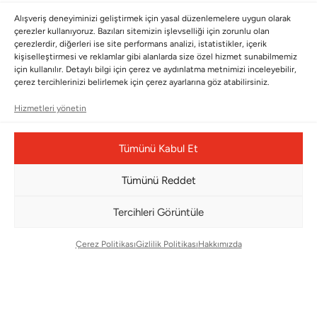
BÜLTENİMİZE ABONE OLUN
Alışveriş deneyiminizi geliştirmek için yasal düzenlemelere uygun olarak
çerezler kullanıyoruz. Bazıları sitemizin işlevselliği için zorunlu olan
Kayıt olun ve fırsatlardan ilk siz yararlanın!
çerezlerdir, diğerleri ise site performans analizi, istatistikler, içerik
kişiselleştirmesi ve reklamlar gibi alanlarda size özel hizmet sunabilmemiz
için kullanılır. Detaylı bilgi için çerez ve aydınlatma metnimizi inceleyebilir,
Bültenimize Abone Olun
çerez tercihlerinizi belirlemek için çerez ayarlarına göz atabilirsiniz.
Bizi Takip Edin
Hizmetleri yönetin
Tümünü Kabul Et
Tümünü Reddet
Tercihleri Görüntüle
Çerez Politikası
Gizlilik Politikası
Hakkımızda
Çerez Yönetim Paneli