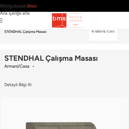
BMS’yi Keşfet
Shop
Navigasyona atla
Ana içeriğe atla
Ana Sayfa
›
Ofis
›
Çalışma Masası
›
Armani/Casa
›
STENDHAL Çalışma Masası
STENDHAL Çalışma Masası
Armani/Casa
Detaylı Bilgi Al