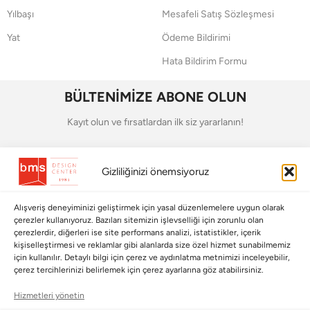
Yılbaşı
Mesafeli Satış Sözleşmesi
Yat
Ödeme Bildirimi
Hata Bildirim Formu
BÜLTENİMİZE ABONE OLUN
Kayıt olun ve fırsatlardan ilk siz yararlanın!
Bültenimize Abone Olun
Gizliliğinizi önemsiyoruz
Bizi Takip Edin
Alışveriş deneyiminizi geliştirmek için yasal düzenlemelere uygun olarak
çerezler kullanıyoruz. Bazıları sitemizin işlevselliği için zorunlu olan
çerezlerdir, diğerleri ise site performans analizi, istatistikler, içerik
kişiselleştirmesi ve reklamlar gibi alanlarda size özel hizmet sunabilmemiz
için kullanılır. Detaylı bilgi için çerez ve aydınlatma metnimizi inceleyebilir,
çerez tercihlerinizi belirlemek için çerez ayarlarına göz atabilirsiniz.
Hizmetleri yönetin