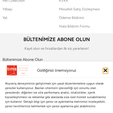
Pet Collection
KVKK
Yılbaşı
Mesafeli Satış Sözleşmesi
Yat
Ödeme Bildirimi
Hata Bildirim Formu
BÜLTENİMİZE ABONE OLUN
Kayıt olun ve fırsatlardan ilk siz yararlanın!
Bültenimize Abone Olun
Gizliliğinizi önemsiyoruz
Bizi Takip Edin
Alışveriş deneyiminizi geliştirmek için yasal düzenlemelere uygun olarak
çerezler kullanıyoruz. Bazıları sitemizin işlevselliği için zorunlu olan
çerezlerdir, diğerleri ise site performans analizi, istatistikler, içerik
kişiselleştirmesi ve reklamlar gibi alanlarda size özel hizmet sunabilmemiz
için kullanılır. Detaylı bilgi için çerez ve aydınlatma metnimizi inceleyebilir,
çerez tercihlerinizi belirlemek için çerez ayarlarına göz atabilirsiniz.