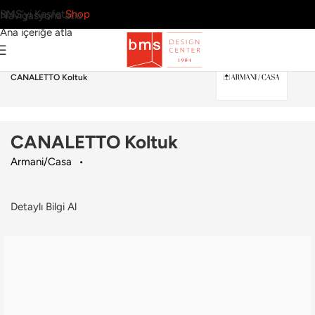
BMS’yi Keşfet
Shop
Navigasyona atla
Ana içeriğe atla
Ana Sayfa
›
Ev
›
Koltuk & Berjer
›
Armani/Casa
›
CANALETTO Koltuk
CANALETTO Koltuk
Armani/Casa
Detaylı Bilgi Al