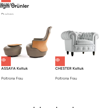
DUX 10
İlgili Ürünler
Duxiana
ASSAYA Koltuk
CHESTER Koltuk
Poltrona Frau
Poltrona Frau