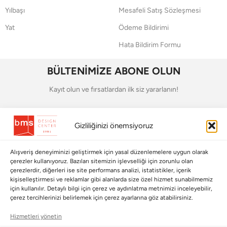
Yılbaşı
Mesafeli Satış Sözleşmesi
Yat
Ödeme Bildirimi
Hata Bildirim Formu
BÜLTENİMİZE ABONE OLUN
Kayıt olun ve fırsatlardan ilk siz yararlanın!
Bültenimize Abone Olun
Gizliliğinizi önemsiyoruz
Bizi Takip Edin
Alışveriş deneyiminizi geliştirmek için yasal düzenlemelere uygun olarak
çerezler kullanıyoruz. Bazıları sitemizin işlevselliği için zorunlu olan
çerezlerdir, diğerleri ise site performans analizi, istatistikler, içerik
kişiselleştirmesi ve reklamlar gibi alanlarda size özel hizmet sunabilmemiz
için kullanılır. Detaylı bilgi için çerez ve aydınlatma metnimizi inceleyebilir,
çerez tercihlerinizi belirlemek için çerez ayarlarına göz atabilirsiniz.
Hizmetleri yönetin