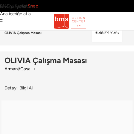
BMS’yi Keşfet
Shop
Navigasyona atla
Ana içeriğe atla
Ana Sayfa
›
Ofis
›
Çalışma Masası
›
Armani/Casa
›
OLIVIA Çalışma Masası
OLIVIA Çalışma Masası
Armani/Casa
Detaylı Bilgi Al