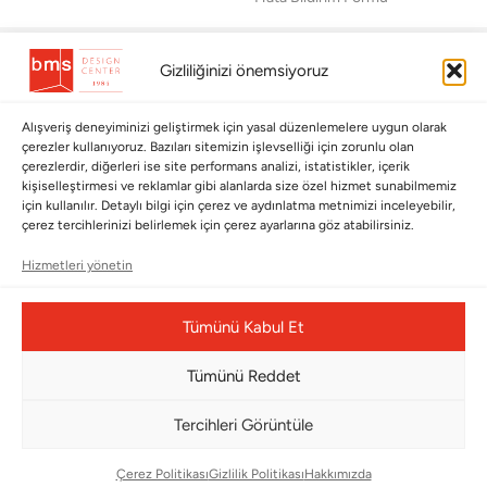
BÜLTENİMİZE ABONE OLUN
Gizliliğinizi önemsiyoruz
Kayıt olun ve fırsatlardan ilk siz yararlanın!
Alışveriş deneyiminizi geliştirmek için yasal düzenlemelere uygun olarak
Bültenimize Abone Olun
çerezler kullanıyoruz. Bazıları sitemizin işlevselliği için zorunlu olan
çerezlerdir, diğerleri ise site performans analizi, istatistikler, içerik
Bizi Takip Edin
kişiselleştirmesi ve reklamlar gibi alanlarda size özel hizmet sunabilmemiz
için kullanılır. Detaylı bilgi için çerez ve aydınlatma metnimizi inceleyebilir,
çerez tercihlerinizi belirlemek için çerez ayarlarına göz atabilirsiniz.
Hizmetleri yönetin
Tümünü Kabul Et
Tümünü Reddet
Tercihleri Görüntüle
Çerez Yönetim Paneli
Çerez Politikası
Gizlilik Politikası
Hakkımızda