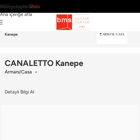
BMS’yi Keşfet
Shop
Navigasyona atla
Ana içeriğe atla
Ana Sayfa
›
Ev
›
Kanepe
›
Armani/Casa
›
CANALETTO
Kanepe
CANALETTO Kanepe
Armani/Casa
Detaylı Bilgi Al