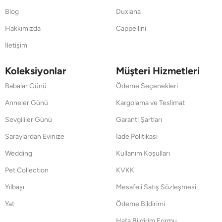
Blog
Duxiana
Hakkımızda
Cappellini
İletişim
Koleksiyonlar
Müşteri Hizmetleri
Babalar Günü
Ödeme Seçenekleri
Anneler Günü
Kargolama ve Teslimat
Sevgililer Günü
Garanti Şartları
Saraylardan Evinize
İade Politikası
Wedding
Kullanım Koşulları
Pet Collection
KVKK
Yılbaşı
Mesafeli Satış Sözleşmesi
Yat
Ödeme Bildirimi
Hata Bildirim Formu