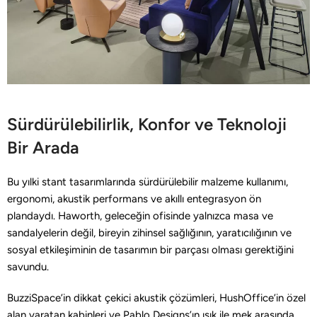
Sürdürülebilirlik, Konfor ve Teknoloji
Bir Arada
Bu yılki stant tasarımlarında sürdürülebilir malzeme kullanımı,
ergonomi, akustik performans ve akıllı entegrasyon ön
plandaydı. Haworth, geleceğin ofisinde yalnızca masa ve
sandalyelerin değil, bireyin zihinsel sağlığının, yaratıcılığının ve
sosyal etkileşiminin de tasarımın bir parçası olması gerektiğini
savundu.
BuzziSpace’in dikkat çekici akustik çözümleri, HushOffice’in özel
alan yaratan kabinleri ve Pablo Designs’ın ışık ile mek arasında