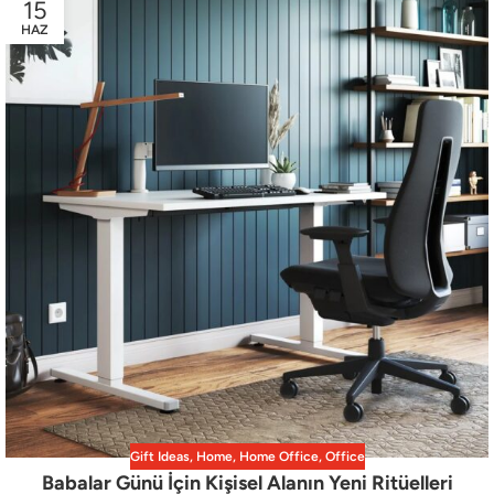
15
HAZ
Gift Ideas
,
Home
,
Home Office
,
Office
Babalar Günü İçin Kişisel Alanın Yeni Ritüelleri