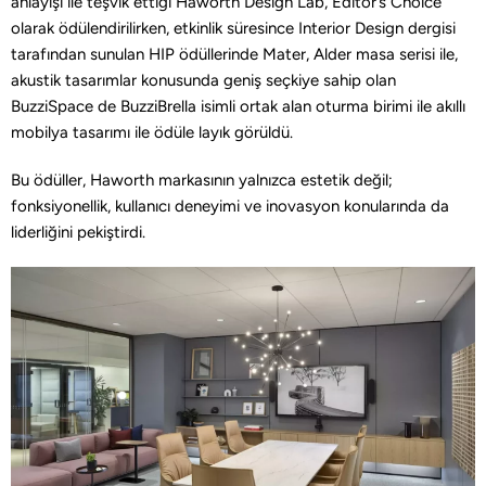
anlayışı ile teşvik ettiği Haworth Design Lab, Editor’s Choice
olarak ödülendirilirken, etkinlik süresince Interior Design dergisi
tarafından sunulan HIP ödüllerinde Mater, Alder masa serisi ile,
akustik tasarımlar konusunda geniş seçkiye sahip olan
BuzziSpace de BuzziBrella isimli ortak alan oturma birimi ile akıllı
mobilya tasarımı ile ödüle layık görüldü.
Bu ödüller, Haworth markasının yalnızca estetik değil;
fonksiyonellik, kullanıcı deneyimi ve inovasyon konularında da
liderliğini pekiştirdi.