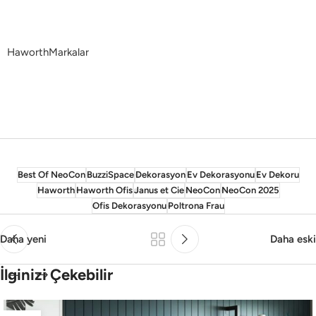
Haworth
Markalar
Best Of NeoCon
BuzziSpace
Dekorasyon
Ev Dekorasyonu
Ev Dekoru
Haworth
Haworth Ofis
Janus et Cie
NeoCon
NeoCon 2025
Ofis Dekorasyonu
Poltrona Frau
Daha yeni
Daha eski
İlginizi Çekebilir