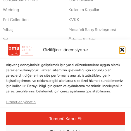
Wedding
Kullanım Koşulları
Pet Collection
KVKK
Yılbaşı
Mesafeli Satış Sözleşmesi
Yat
Ödeme Bildirimi
Hata Bildirim Formu
Gizliliğinizi önemsiyoruz
BÜLTENİMİZE ABONE OLUN
Alışveriş deneyiminizi geliştirmek için yasal düzenlemelere uygun olarak
çerezler kullanıyoruz. Bazıları sitemizin işlevselliği için zorunlu olan
Kayıt olun ve fırsatlardan ilk siz yararlanın!
çerezlerdir, diğerleri ise site performans analizi, istatistikler, içerik
kişiselleştirmesi ve reklamlar gibi alanlarda size özel hizmet sunabilmemiz
için kullanılır. Detaylı bilgi için çerez ve aydınlatma metnimizi inceleyebilir,
Bültenimize Abone Olun
çerez tercihlerinizi belirlemek için çerez ayarlarına göz atabilirsiniz.
Bizi Takip Edin
Hizmetleri yönetin
Tümünü Kabul Et