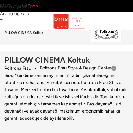
BMS’yi Keşfet
Shop
Navigasyona atla
Ana içeriğe atla
Ana Sayfa
›
Ev
›
Koltuk & Berjer
›
Poltrona Frau
›
PILLOW CINEMA Koltuk
PILLOW CINEMA Koltuk
Poltrona Frau Style & Design Center
Poltrona Frau
Biraz “kendime zaman ayırmanın” tadını çıkarabileceğiniz
otantik bir rahatlama ve refah cenneti. Poltrona Frau Stil ve
Tasarım Merkezi tarafından tasarlanan Yastık koltuk, yatırılabilir
koltuğun en eksiksiz estetik ve işlevsel ifadesidir. Tam konforu
garanti etmek için tamamen kaplanmıştır. Baş dayanağı, sırt
dayanağı ve ayak dayanağı maksimum ergonomik rahatlığı
garanti edecek şekilde ayarlanabilir.