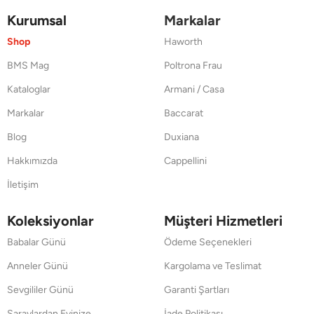
Kurumsal
Markalar
Shop
Haworth
BMS Mag
Poltrona Frau
Kataloglar
Armani / Casa
Markalar
Baccarat
Blog
Duxiana
Hakkımızda
Cappellini
İletişim
Koleksiyonlar
Müşteri Hizmetleri
Babalar Günü
Ödeme Seçenekleri
Anneler Günü
Kargolama ve Teslimat
Sevgililer Günü
Garanti Şartları
Saraylardan Evinize
İade Politikası