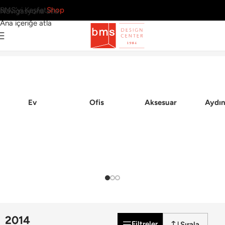
BMS’yi Keşfet
Shop
Navigasyona atla
Ana içeriğe atla
61 Sonuç
Ana Sayfa
Ev
Ofis
Aksesuar
Aydın
2014
Filtreler