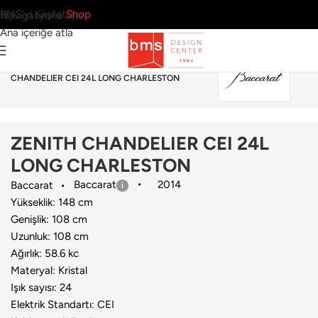
BMS’yi Keşfet
Shop
Navigasyona atla
Ana içeriğe atla
Ana Sayfa
›
Aydınlatma
›
Avize
›
Baccarat
›
ZENITH
CHANDELIER CEI 24L LONG CHARLESTON
ZENITH CHANDELIER CEI 24L
LONG CHARLESTON
Baccarat
2014
Baccarat
Yükseklik: 148 cm
Genişlik: 108 cm
Uzunluk: 108 cm
Ağırlık: 58.6 kc
Materyal: Kristal
Işık sayısı: 24
Elektrik Standartı: CEI