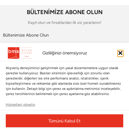
BÜLTENİMİZE ABONE OLUN
Kayıt olun ve fırsatlardan ilk siz yararlanın!
Bültenimize Abone Olun
Bizi Takip Edin
Gizliliğinizi önemsiyoruz
Alışveriş deneyiminizi geliştirmek için yasal düzenlemelere uygun olarak
çerezler kullanıyoruz. Bazıları sitemizin işlevselliği için zorunlu olan
çerezlerdir, diğerleri ise site performans analizi, istatistikler, içerik
kişiselleştirmesi ve reklamlar gibi alanlarda size özel hizmet sunabilmemiz
için kullanılır. Detaylı bilgi için çerez ve aydınlatma metnimizi inceleyebilir,
çerez tercihlerinizi belirlemek için çerez ayarlarına göz atabilirsiniz.
Hizmetleri yönetin
Çerez Yönetim Paneli
Tümünü Kabul Et