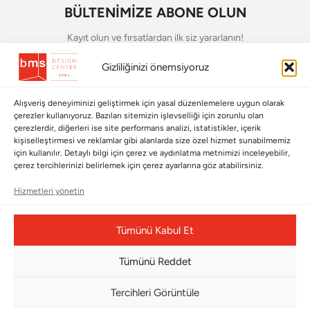
BÜLTENİMİZE ABONE OLUN
Kayıt olun ve fırsatlardan ilk siz yararlanın!
Gizliliğinizi önemsiyoruz
Bültenimize Abone Olun
Bizi Takip Edin
Alışveriş deneyiminizi geliştirmek için yasal düzenlemelere uygun olarak
çerezler kullanıyoruz. Bazıları sitemizin işlevselliği için zorunlu olan
çerezlerdir, diğerleri ise site performans analizi, istatistikler, içerik
kişiselleştirmesi ve reklamlar gibi alanlarda size özel hizmet sunabilmemiz
için kullanılır. Detaylı bilgi için çerez ve aydınlatma metnimizi inceleyebilir,
çerez tercihlerinizi belirlemek için çerez ayarlarına göz atabilirsiniz.
Hizmetleri yönetin
Tümünü Kabul Et
Çerez Yönetim Paneli
Tümünü Reddet
Tercihleri Görüntüle