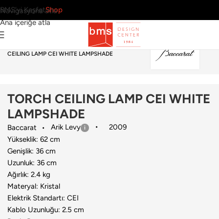
BMS’yi Keşfet
Shop
Navigasyona atla
Ana içeriğe atla
Ana Sayfa
›
Aydınlatma
›
Avize
›
Baccarat
›
TORCH
CEILING LAMP CEI WHITE LAMPSHADE
TORCH CEILING LAMP CEI WHITE
LAMPSHADE
Arik Levy
2009
Baccarat
Yükseklik: 62 cm
Genişlik: 36 cm
Uzunluk: 36 cm
Ağırlık: 2.4 kg
Materyal: Kristal
Elektrik Standartı: CEI
Kablo Uzunluğu: 2.5 cm