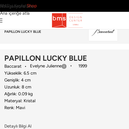
BMS’yi Keşfet
Shop
Navigasyona atla
Ana içeriğe atla
Ana Sayfa
›
Aksesuar
›
Dekoratif Obje
›
Baccarat
›
PAPILLON LUCKY BLUE
PAPILLON LUCKY BLUE
Evelyne Julienne
1999
Baccarat
Yükseklik: 6.5 cm
Genişlik: 4 cm
Uzunluk: 8 cm
Ağırlık: 0.09 kg
Materyal: Kristal
Renk: Mavi
Detaylı Bilgi Al