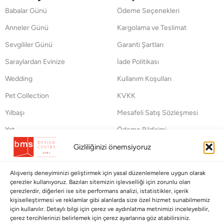
Babalar Günü
Ödeme Seçenekleri
Anneler Günü
Kargolama ve Teslimat
Sevgililer Günü
Garanti Şartları
Saraylardan Evinize
İade Politikası
Wedding
Kullanım Koşulları
Pet Collection
KVKK
Yılbaşı
Mesafeli Satış Sözleşmesi
Yat
Ödeme Bildirimi
Hata Bildirim Formu
Gizliliğinizi önemsiyoruz
BÜLTENİMİZE ABONE OLUN
Alışveriş deneyiminizi geliştirmek için yasal düzenlemelere uygun olarak
çerezler kullanıyoruz. Bazıları sitemizin işlevselliği için zorunlu olan
Kayıt olun ve fırsatlardan ilk siz yararlanın!
çerezlerdir, diğerleri ise site performans analizi, istatistikler, içerik
kişiselleştirmesi ve reklamlar gibi alanlarda size özel hizmet sunabilmemiz
için kullanılır. Detaylı bilgi için çerez ve aydınlatma metnimizi inceleyebilir,
Bültenimize Abone Olun
çerez tercihlerinizi belirlemek için çerez ayarlarına göz atabilirsiniz.