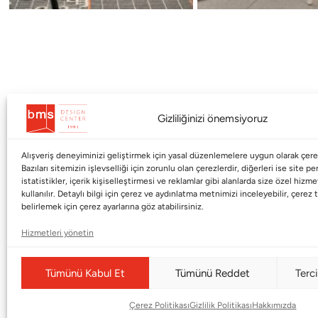
Gizliliğinizi önemsiyoruz
Alışveriş deneyiminizi geliştirmek için yasal düzenlemelere uygun olarak çerez
Kurumsal
Markalar
Bazıları sitemizin işlevselliği için zorunlu olan çerezlerdir, diğerleri ise site p
istatistikler, içerik kişiselleştirmesi ve reklamlar gibi alanlarda size özel hiz
kullanılır. Detaylı bilgi için çerez ve aydınlatma metnimizi inceleyebilir, çerez t
Shop
Haworth
belirlemek için çerez ayarlarına göz atabilirsiniz.
BMS Mag
Poltrona Frau
Hizmetleri yönetin
Kataloglar
Armani / Casa
Markalar
Baccarat
Tümünü Kabul Et
Tümünü Reddet
Terci
Blog
Duxiana
Çerez Politikası
Gizlilik Politikası
Hakkımızda
Hakkımızda
Cappellini