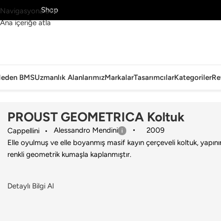
MS’yi Keşfet
Shop
Navigasyona atla
Ana içeriğe atla
eden BMS
Uzmanlık Alanlarımız
Markalar
Tasarımcılar
Kategoriler
Re
Ana Sayfa
›
Ev
›
Koltuk & Berjer
›
Cappellini
›
PROUST GEOMETRICA K
PROUST GEOMETRICA Koltuk
Alessandro Mendini
2009
Cappellini
Elle oyulmuş ve elle boyanmış masif kayın çerçeveli koltuk, yapın
renkli geometrik kumaşla kaplanmıştır.
Detaylı Bilgi Al