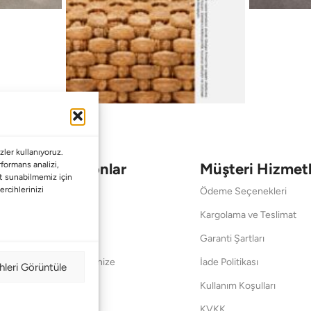
ler kullanıyoruz.
Koleksiyonlar
Müşteri Hizmetl
erformans analizi,
met sunabilmemiz için
ercihlerinizi
Babalar Günü
Ödeme Seçenekleri
Anneler Günü
Kargolama ve Teslimat
Sevgililer Günü
Garanti Şartları
Saraylardan Evinize
İade Politikası
hleri Görüntüle
Wedding
Kullanım Koşulları
Pet Collection
KVKK