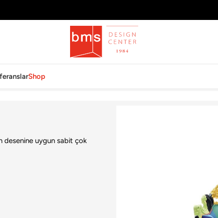
feranslar
Shop
oltuk
ın desenine uygun sabit çok