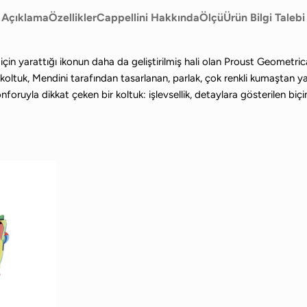
Açıklama
Özellikler
Cappellini Hakkında
Ölçü
Ürün Bilgi Talebi
in yarattığı ikonun daha da geliştirilmiş hali olan Proust Geometrica k
t koltuk, Mendini tarafından tasarlanan, parlak, çok renkli kumaştan y
nforuyla dikkat çeken bir koltuk: işlevsellik, detaylara gösterilen biç