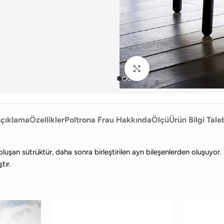
Büyütmek için tıklayın
çıklama
Özellikler
Poltrona Frau Hakkında
Ölçü
Ürün Bilgi Tale
uşan sütrüktür, daha sonra birleştirilen ayrı bileşenlerden oluşuyor.
tır.