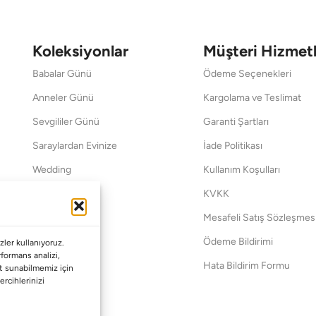
Koleksiyonlar
Müşteri Hizmetl
Babalar Günü
Ödeme Seçenekleri
Anneler Günü
Kargolama ve Teslimat
Sevgililer Günü
Garanti Şartları
Saraylardan Evinize
İade Politikası
Wedding
Kullanım Koşulları
Pet Collection
KVKK
Yılbaşı
Mesafeli Satış Sözleşmes
Yat
Ödeme Bildirimi
ler kullanıyoruz.
erformans analizi,
Hata Bildirim Formu
met sunabilmemiz için
ercihlerinizi