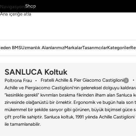
MS’yi Keşfet
Shop
Navigasyona atla
Ana içeriğe atla
eden BMS
Uzmanlık Alanlarımız
Markalar
Tasarımcılar
Kategoriler
Re
Ana Sayfa
›
Ev
›
Koltuk & Berjer
›
Poltrona Frau
›
SANLUCA Koltuk
SANLUCA Koltuk
Fratelli Achille & Pier Giacomo Castiglioni
Poltrona Frau
Achille ve Piergiacomo Castiglioni’nin geleneksel dolguyu kaldıra
“kesinlikle gerekli” kıvrımları bırakma fikrinden ilham alan Sanluca k
zirvesinde olağanüstü bir örnektir. Ergonomik ve bugün hala son 
mükemmel bir şekilde sarıyor gibi görünen, büyük biçimsel güce s
çift profile sahiptir. Sanluca koltuk, 1991 yılında Achille Castiglio
ile tamamlanabilir.