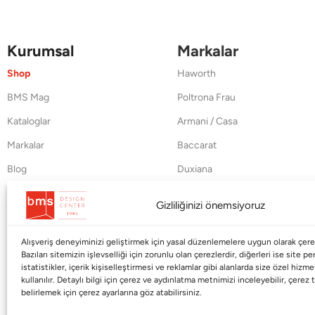
Kurumsal
Markalar
Shop
Haworth
BMS Mag
Poltrona Frau
Kataloglar
Armani / Casa
Markalar
Baccarat
Blog
Duxiana
Hakkımızda
Cappellini
Gizliliğinizi önemsiyoruz
İletişim
Alışveriş deneyiminizi geliştirmek için yasal düzenlemelere uygun olarak çerez
Bazıları sitemizin işlevselliği için zorunlu olan çerezlerdir, diğerleri ise site p
istatistikler, içerik kişiselleştirmesi ve reklamlar gibi alanlarda size özel hiz
kullanılır. Detaylı bilgi için çerez ve aydınlatma metnimizi inceleyebilir, çerez t
belirlemek için çerez ayarlarına göz atabilirsiniz.