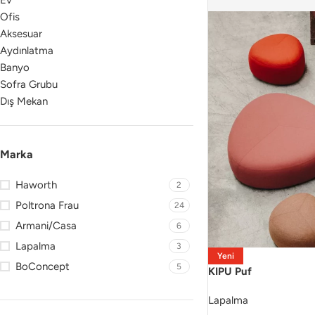
Ev
Ofis
Aksesuar
Aydınlatma
Banyo
Sofra Grubu
Dış Mekan
Marka
Haworth
2
Poltrona Frau
24
Armani/Casa
6
Lapalma
3
Yeni
BoConcept
5
KIPU Puf
Lapalma