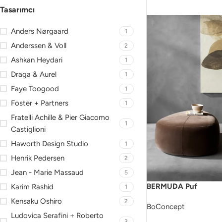
Tasarımcı
Anders Nørgaard
1
Anderssen & Voll
2
Ashkan Heydari
1
Draga & Aurel
1
Faye Toogood
1
Foster + Partners
1
Fratelli Achille & Pier Giacomo
1
Castiglioni
Haworth Design Studio
1
Henrik Pedersen
2
Jean - Marie Massaud
5
BERMUDA Puf
Karim Rashid
1
Kensaku Oshiro
2
BoConcept
Ludovica Serafini + Roberto
3