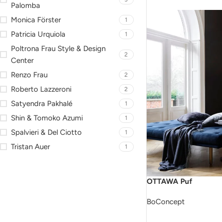
Palomba
Monica Förster
1
Patricia Urquiola
1
Poltrona Frau Style & Design
2
Center
Renzo Frau
2
Roberto Lazzeroni
2
Satyendra Pakhalé
1
Shin & Tomoko Azumi
1
Spalvieri & Del Ciotto
1
Tristan Auer
1
OTTAWA Puf
BoConcept