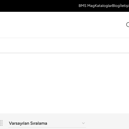
BMS Mag
Kataloglar
Blog
İletiş
40 Sonuç