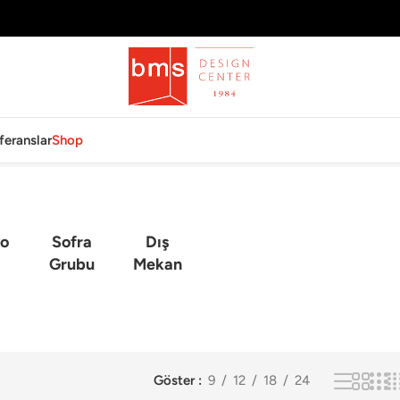
feranslar
Shop
o
Sofra
Dış
Grubu
Mekan
Göster
9
12
18
24