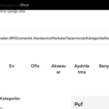
MS’yi Keşfet
Shop
Navigasyona atla
Ana içeriğe atla
eden BMS
Uzmanlık Alanlarımız
Markalar
Tasarımcılar
Kategoriler
Re
Ana Sayfa
›
Puf
Ev
Ofis
Aksesu
Aydınla
Bany
Ar
Tma
Kategoriler
Puf