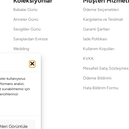
Koleksiyonlar
Müşteri Hizmetl
Babalar Günü
Ödeme Seçenekleri
Anneler Günü
Kargolama ve Teslimat
Sevgililer Günü
Garanti Şartları
Saraylardan Evinize
İade Politikası
Wedding
Kullanım Koşulları
Pet Collection
KVKK
Yılbaşı
Mesafeli Satış Sözleşmes
Yat
Ödeme Bildirimi
ler kullanıyoruz.
erformans analizi,
Hata Bildirim Formu
met sunabilmemiz için
ercihlerinizi
hleri Görüntüle