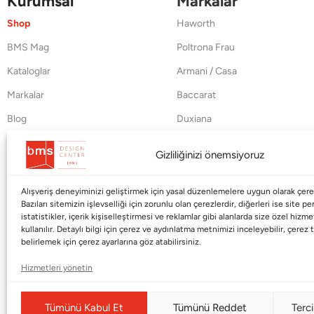
Kurumsal
Markalar
Shop
Haworth
BMS Mag
Poltrona Frau
Kataloglar
Armani / Casa
Markalar
Baccarat
Blog
Duxiana
Hakkımızda
Cappellini
Gizliliğinizi önemsiyoruz
İletişim
Alışveriş deneyiminizi geliştirmek için yasal düzenlemelere uygun olarak çerez
Bazıları sitemizin işlevselliği için zorunlu olan çerezlerdir, diğerleri ise site p
istatistikler, içerik kişiselleştirmesi ve reklamlar gibi alanlarda size özel hiz
kullanılır. Detaylı bilgi için çerez ve aydınlatma metnimizi inceleyebilir, çerez t
belirlemek için çerez ayarlarına göz atabilirsiniz.
Hizmetleri yönetin
Tümünü Kabul Et
Tümünü Reddet
Terci