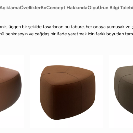
Açıklama
Özellikler
BoConcept Hakkında
Ölçü
Ürün Bilgi Taleb
anik, üçgen bir şekilde tasarlanan bu tabure, her odaya yumuşak ve ş
ünü benimseyin ve çağdaş bir ifade yaratmak için farklı boyutları tama