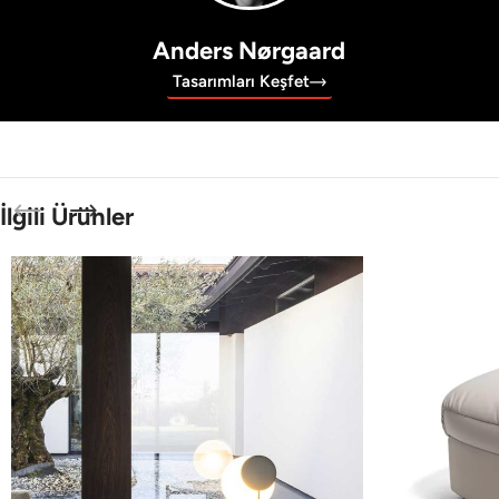
Anders Nørgaard
Tasarımları Keşfet
İlgili Ürünler