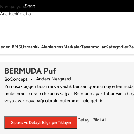
MS’yi Keşfet
Shop
Navigasyona atla
Ana içeriğe atla
eden BMS
Uzmanlık Alanlarımız
Markalar
Tasarımcılar
Kategoriler
Re
Ana Sayfa
›
Ofis
›
Puf
›
BoConcept
›
BERMUDA Puf
BERMUDA Puf
Anders Nørgaard
BoConcept
Yumuşak üçgen tasarımı ve yastık benzeri görünümüyle Bermuda 
mükemmel bir son dokunuş sağlar. Bermuda ayak taburesinin boy
veya ayak dayanağı olarak mükemmel hale getirir.
Detaylı Bilgi Al
Sipariş ve Detaylı Bilgi İçin Tıklayın