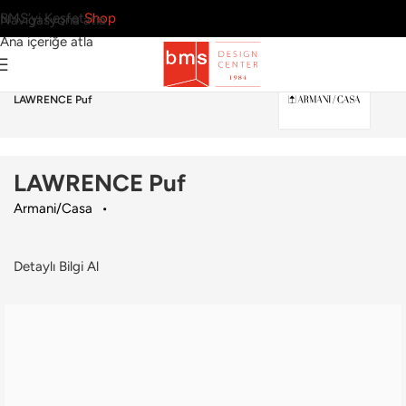
BMS’yi Keşfet
Shop
Navigasyona atla
Ana içeriğe atla
Ana Sayfa
›
Ev
›
Puf & Bank
›
Armani/Casa
›
LAWRENCE Puf
LAWRENCE Puf
Armani/Casa
Detaylı Bilgi Al