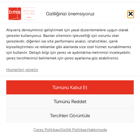
BÜLTENİMİZE ABONE OLUN
Gizliliğinizi önemsiyoruz
Kayıt olun ve fırsatlardan ilk siz yararlanın!
Alışveriş deneyiminizi geliştirmek için yasal düzenlemelere uygun olarak
çerezler kullanıyoruz. Bazıları sitemizin işlevselliği için zorunlu olan
Bültenimize Abone Olun
çerezlerdir, diğerleri ise site performans analizi, istatistikler, içerik
kişiselleştirmesi ve reklamlar gibi alanlarda size özel hizmet sunabilmemiz
Bizi Takip Edin
için kullanılır. Detaylı bilgi için çerez ve aydınlatma metnimizi inceleyebilir,
çerez tercihlerinizi belirlemek için çerez ayarlarına göz atabilirsiniz.
Hizmetleri yönetin
Tümünü Kabul Et
Tümünü Reddet
Tercihleri Görüntüle
Çerez Yönetim Paneli
Çerez Politikası
Gizlilik Politikası
Hakkımızda