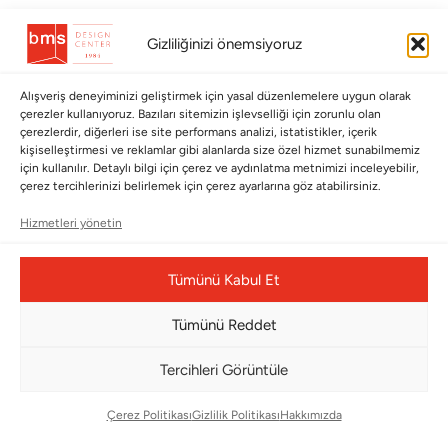
BÜLTENİMİZE ABONE OLUN
Gizliliğinizi önemsiyoruz
Kayıt olun ve fırsatlardan ilk siz yararlanın!
Alışveriş deneyiminizi geliştirmek için yasal düzenlemelere uygun olarak
çerezler kullanıyoruz. Bazıları sitemizin işlevselliği için zorunlu olan
Bültenimize Abone Olun
çerezlerdir, diğerleri ise site performans analizi, istatistikler, içerik
kişiselleştirmesi ve reklamlar gibi alanlarda size özel hizmet sunabilmemiz
Bizi Takip Edin
için kullanılır. Detaylı bilgi için çerez ve aydınlatma metnimizi inceleyebilir,
çerez tercihlerinizi belirlemek için çerez ayarlarına göz atabilirsiniz.
Hizmetleri yönetin
Tümünü Kabul Et
Tümünü Reddet
Tercihleri Görüntüle
Çerez Yönetim Paneli
Çerez Politikası
Gizlilik Politikası
Hakkımızda