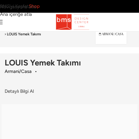
BMS’yi Keşfet
Shop
Navigasyona atla
Ana içeriğe atla
Ana Sayfa
›
Sofra Grubu
›
Yemek Takımı
›
Armani/Casa
›
LOUIS Yemek Takımı
LOUIS Yemek Takımı
Armani/Casa
Detaylı Bilgi Al