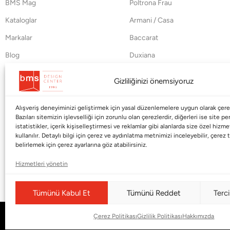
BMS Mag
Poltrona Frau
Kataloglar
Armani / Casa
Markalar
Baccarat
Blog
Duxiana
Hakkımızda
Cappellini
Gizliliğinizi önemsiyoruz
İletişim
Alışveriş deneyiminizi geliştirmek için yasal düzenlemelere uygun olarak çerez
Bazıları sitemizin işlevselliği için zorunlu olan çerezlerdir, diğerleri ise site p
istatistikler, içerik kişiselleştirmesi ve reklamlar gibi alanlarda size özel hiz
kullanılır. Detaylı bilgi için çerez ve aydınlatma metnimizi inceleyebilir, çerez t
belirlemek için çerez ayarlarına göz atabilirsiniz.
Hizmetleri yönetin
Tümünü Kabul Et
Tümünü Reddet
Terci
Çerez Politikası
Gizlilik Politikası
Hakkımızda
© Copyright 2026 |
BMS DESIGN CENTER