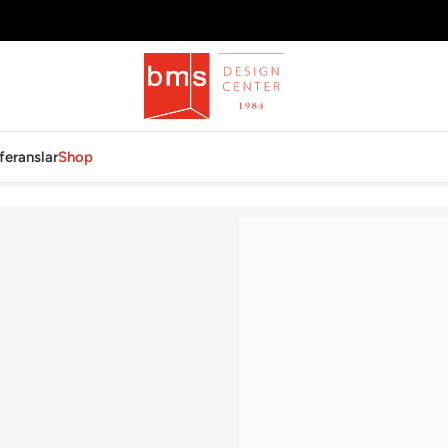
feranslar
Shop