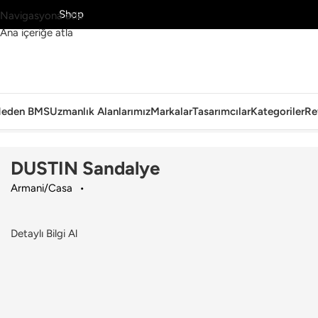
MS’yi Keşfet
Shop
Navigasyona atla
Ana içeriğe atla
eden BMS
Uzmanlık Alanlarımız
Markalar
Tasarımcılar
Kategoriler
Re
Ana Sayfa
›
Ev
›
Sandalye
›
Armani/Casa
›
DUSTIN Sandalye
DUSTIN Sandalye
Armani/Casa
Detaylı Bilgi Al