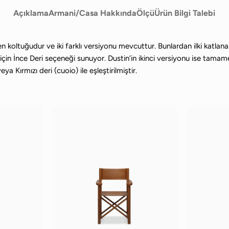
Açıklama
Armani/Casa Hakkında
Ölçü
Ürün Bilgi Talebi
 koltuğudur ve iki farklı versiyonu mevcuttur. Bunlardan ilki katlanab
çin İnce Deri seçeneği sunuyor. Dustin’in ikinci versiyonu ise tama
 Kırmızı deri (cuoio) ile eşleştirilmiştir.