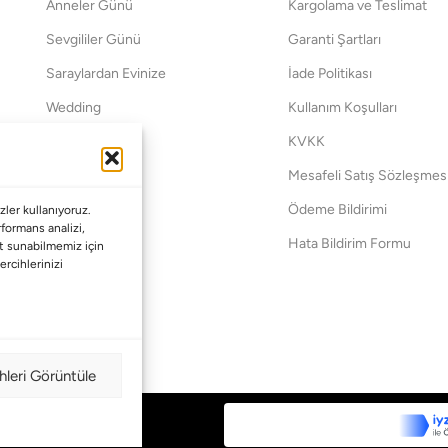
Anneler Günü
Kargolama ve Teslimat
Sevgililer Günü
Garanti Şartları
Saraylardan Evinize
İade Politikası
Wedding
Kullanım Koşulları
Pet Collection
KVKK
Yılbaşı
Mesafeli Satış Sözleşmes
Yat
Ödeme Bildirimi
ler kullanıyoruz.
erformans analizi,
Hata Bildirim Formu
met sunabilmemiz için
ercihlerinizi
hleri Görüntüle