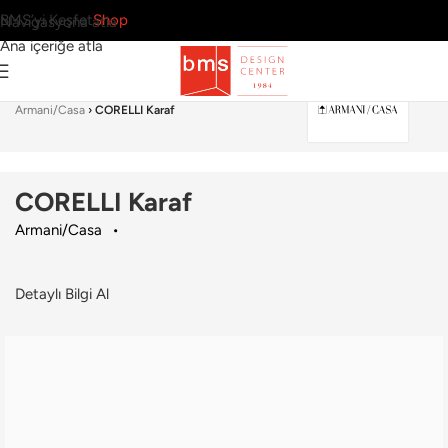
BMS’yi Keşfet
Shop
Navigasyona atla
Ana içeriğe atla
Ana Sayfa
›
Sofra Grubu
›
Sürahi & Karaf
›
Armani/Casa
›
CORELLI Karaf
CORELLI Karaf
Armani/Casa
Detaylı Bilgi Al