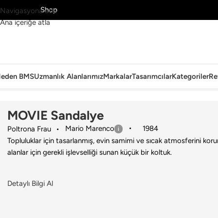
MS’yi Keşfet
Shop
Navigasyona atla
Ana içeriğe atla
eden BMS
Uzmanlık Alanlarımız
Markalar
Tasarımcılar
Kategoriler
Re
Ana Sayfa
›
Ev
›
Sandalye
›
Poltrona Frau
›
MOVIE Sandalye
MOVIE Sandalye
Mario Marenco
1984
Poltrona Frau
Topluluklar için tasarlanmış, evin samimi ve sıcak atmosferini kor
alanlar için gerekli işlevselliği sunan küçük bir koltuk.
Detaylı Bilgi Al