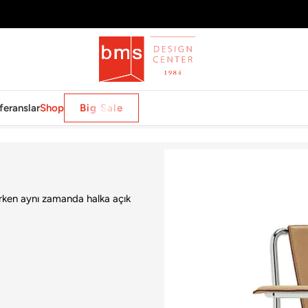
feranslar
Shop
Big Sale
urken aynı zamanda halka açık