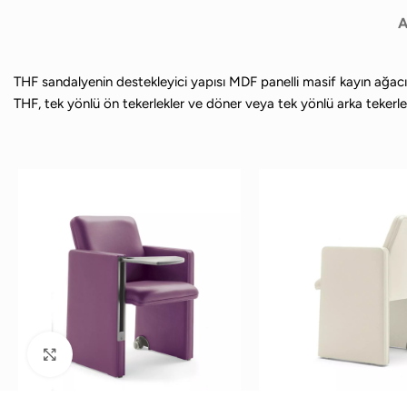
A
THF sandalyenin destekleyici yapısı MDF panelli masif kayın ağac
THF, tek yönlü ön tekerlekler ve döner veya tek yönlü arka tekerlek
Büyütmek için tıklayın