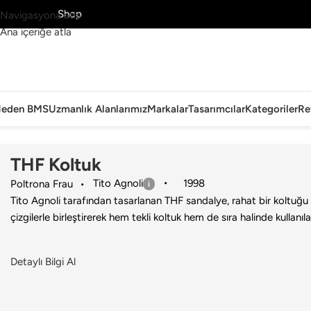
MS’yi Keşfet
Shop
Navigasyona atla
Ana içeriğe atla
eden BMS
Uzmanlık Alanlarımız
Markalar
Tasarımcılar
Kategoriler
Re
Ana Sayfa
›
Ev
›
Koltuk & Berjer
›
Poltrona Frau
›
THF Koltuk
THF Koltuk
Tito Agnoli
1998
Poltrona Frau
Tito Agnoli tarafından tasarlanan THF sandalye, rahat bir koltu
çizgilerle birleştirerek hem tekli koltuk hem de sıra halinde kullanılab
Detaylı Bilgi Al