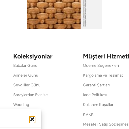
Koleksiyonlar
Müşteri Hizmetl
Babalar Günü
Ödeme Seçenekleri
Anneler Günü
Kargolama ve Teslimat
Sevgililer Günü
Garanti Şartları
Saraylardan Evinize
İade Politikası
Wedding
Kullanım Koşulları
Pet Collection
KVKK
Yılbaşı
Mesafeli Satış Sözleşmes