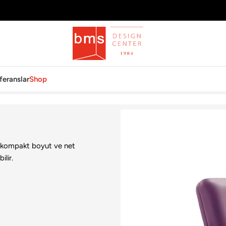
feranslar
Shop
ğu kompakt boyut ve net
ilir.