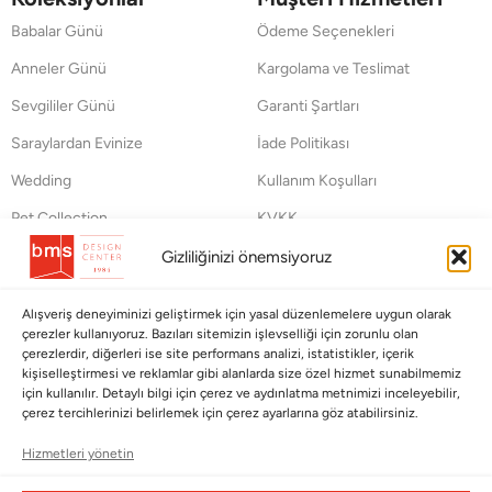
Babalar Günü
Ödeme Seçenekleri
Anneler Günü
Kargolama ve Teslimat
Sevgililer Günü
Garanti Şartları
Saraylardan Evinize
İade Politikası
Wedding
Kullanım Koşulları
Pet Collection
KVKK
Yılbaşı
Mesafeli Satış Sözleşmesi
Gizliliğinizi önemsiyoruz
Yat
Ödeme Bildirimi
Alışveriş deneyiminizi geliştirmek için yasal düzenlemelere uygun olarak
Hata Bildirim Formu
çerezler kullanıyoruz. Bazıları sitemizin işlevselliği için zorunlu olan
çerezlerdir, diğerleri ise site performans analizi, istatistikler, içerik
kişiselleştirmesi ve reklamlar gibi alanlarda size özel hizmet sunabilmemiz
BÜLTENİMİZE ABONE OLUN
için kullanılır. Detaylı bilgi için çerez ve aydınlatma metnimizi inceleyebilir,
çerez tercihlerinizi belirlemek için çerez ayarlarına göz atabilirsiniz.
Kayıt olun ve fırsatlardan ilk siz yararlanın!
Hizmetleri yönetin
Bültenimize Abone Olun