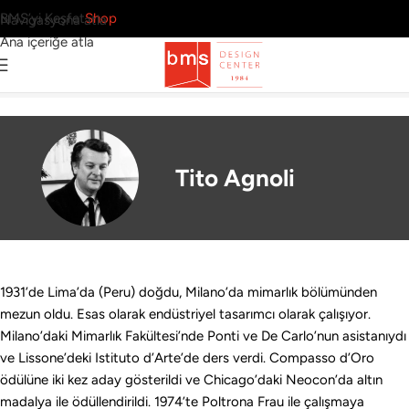
BMS’yi Keşfet
Shop
Navigasyona atla
Ana içeriğe atla
3 Sonuç
Ana Sayfa
›
Tasarımcılar
›
Tito Agnoli
Tito Agnoli
1931’de Lima’da (Peru) doğdu, Milano’da mimarlık bölümünden
mezun oldu. Esas olarak endüstriyel tasarımcı olarak çalışıyor.
Milano’daki Mimarlık Fakültesi’nde Ponti ve De Carlo’nun asistanıydı
ve Lissone’deki Istituto d’Arte’de ders verdi. Compasso d’Oro
ödülüne iki kez aday gösterildi ve Chicago’daki Neocon’da altın
madalya ile ödüllendirildi. 1974’te Poltrona Frau ile çalışmaya