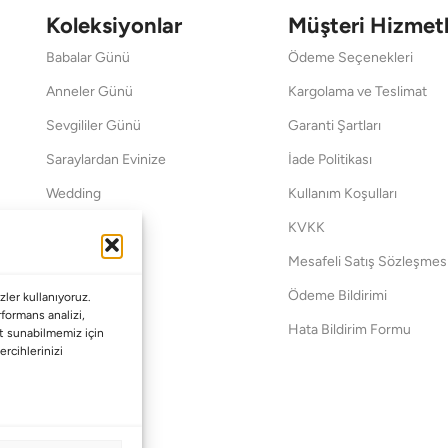
Koleksiyonlar
Müşteri Hizmetl
Babalar Günü
Ödeme Seçenekleri
Anneler Günü
Kargolama ve Teslimat
Sevgililer Günü
Garanti Şartları
Saraylardan Evinize
İade Politikası
Wedding
Kullanım Koşulları
Pet Collection
KVKK
Yılbaşı
Mesafeli Satış Sözleşmes
Yat
Ödeme Bildirimi
ler kullanıyoruz.
erformans analizi,
Hata Bildirim Formu
met sunabilmemiz için
ercihlerinizi