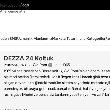
MS’yi Keşfet
Shop
Navigasyona atla
Ana içeriğe atla
eden BMS
Uzmanlık Alanlarımız
Markalar
Tasarımcılar
Kategoriler
Re
Ana Sayfa
›
Ev
›
Koltuk & Berjer
›
Poltrona Frau
›
DEZZA 24 Koltuk
DEZZA 24 Koltuk
Gio Ponti
1965
Poltrona Frau
1965 yılında tasarlanan Dezza koltuk, Gio Ponti’nin en önemli tasar
biçimsel açıdan (karakteristik konik üçgen kesitli bacak gibi) hem 
oluşan devrim niteliğindeki modüler sistem sayesinde metodoloj
barındırıyor. bir araya getirilecek parçalar. Rahat, hafif ve çok yö
resmi güzelliklerini ve benzersiz tarzlarını yücelten yeni ve zarif b