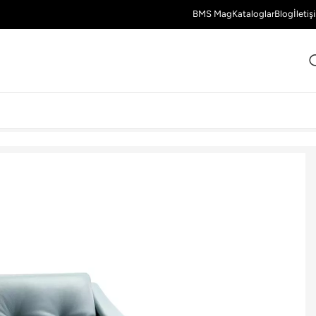
BMS Mag
Kataloglar
Blog
İletiş