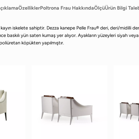
çıklama
Özellikler
Poltrona Frau Hakkında
Ölçü
Ürün Bilgi Tale
miş kayın iskelete sahiptir. Dezza kanepe Pelle Frau® deri, deri/mid
ce baskılı yün saten kumaş yer alıyor. Ayakların yüzeyleri siyah veya
poliüretan köpükten yapılmıştır.