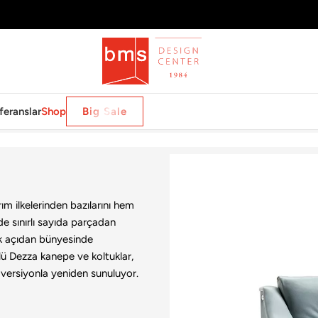
feranslar
Shop
Big Sale
ım ilkelerinden bazılarını hem
de sınırlı sayıda parçadan
ik açıdan bünyesinde
nlü Dezza kanepe ve koltuklar,
ir versiyonla yeniden sunuluyor.