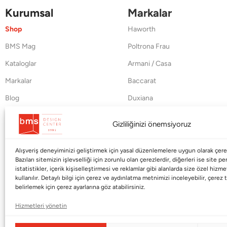
Kurumsal
Markalar
Shop
Haworth
BMS Mag
Poltrona Frau
Kataloglar
Armani / Casa
Markalar
Baccarat
Blog
Duxiana
Hakkımızda
Cappellini
Gizliliğinizi önemsiyoruz
İletişim
Alışveriş deneyiminizi geliştirmek için yasal düzenlemelere uygun olarak çerez
Bazıları sitemizin işlevselliği için zorunlu olan çerezlerdir, diğerleri ise site p
istatistikler, içerik kişiselleştirmesi ve reklamlar gibi alanlarda size özel hiz
kullanılır. Detaylı bilgi için çerez ve aydınlatma metnimizi inceleyebilir, çerez t
belirlemek için çerez ayarlarına göz atabilirsiniz.
Hizmetleri yönetin