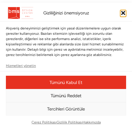
BÜLTENİMİZE ABONE OLUN
Gizliliğinizi önemsiyoruz
Kayıt olun ve fırsatlardan ilk siz yararlanın!
Alışveriş deneyiminizi geliştirmek için yasal düzenlemelere uygun olarak
çerezler kullanıyoruz. Bazıları sitemizin işlevselliği için zorunlu olan
Bültenimize Abone Olun
çerezlerdir, diğerleri ise site performans analizi, istatistikler, içerik
kişiselleştirmesi ve reklamlar gibi alanlarda size özel hizmet sunabilmemiz
Bizi Takip Edin
için kullanılır. Detaylı bilgi için çerez ve aydınlatma metnimizi inceleyebilir,
çerez tercihlerinizi belirlemek için çerez ayarlarına göz atabilirsiniz.
Hizmetleri yönetin
Tümünü Kabul Et
Tümünü Reddet
Tercihleri Görüntüle
Çerez Yönetim Paneli
Çerez Politikası
Gizlilik Politikası
Hakkımızda