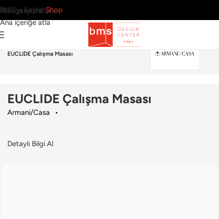
BMS’yi Keşfet
Shop
Navigasyona atla
Ana içeriğe atla
Ana Sayfa
›
Ofis
›
Çalışma Masası
›
Armani/Casa
›
EUCLIDE Çalışma Masası
EUCLIDE Çalışma Masası
Armani/Casa
Detaylı Bilgi Al