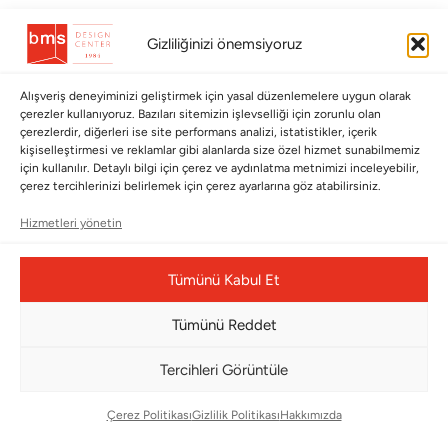
BÜLTENİMİZE ABONE OLUN
Gizliliğinizi önemsiyoruz
Kayıt olun ve fırsatlardan ilk siz yararlanın!
Alışveriş deneyiminizi geliştirmek için yasal düzenlemelere uygun olarak
çerezler kullanıyoruz. Bazıları sitemizin işlevselliği için zorunlu olan
Bültenimize Abone Olun
çerezlerdir, diğerleri ise site performans analizi, istatistikler, içerik
kişiselleştirmesi ve reklamlar gibi alanlarda size özel hizmet sunabilmemiz
Bizi Takip Edin
için kullanılır. Detaylı bilgi için çerez ve aydınlatma metnimizi inceleyebilir,
çerez tercihlerinizi belirlemek için çerez ayarlarına göz atabilirsiniz.
Hizmetleri yönetin
Tümünü Kabul Et
Tümünü Reddet
Tercihleri Görüntüle
Çerez Yönetim Paneli
Çerez Politikası
Gizlilik Politikası
Hakkımızda