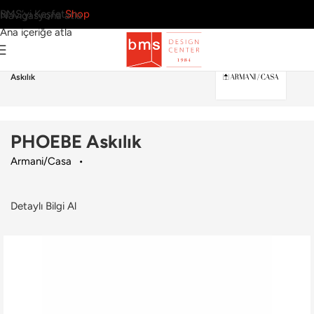
BMS’yi Keşfet
Shop
Navigasyona atla
Ana içeriğe atla
Ana Sayfa
›
Ev
›
Tekstil
›
Armani/Casa
›
PHOEBE
Askılık
PHOEBE Askılık
Armani/Casa
Detaylı Bilgi Al