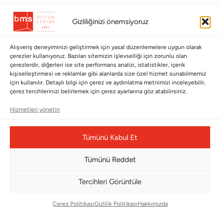
BÜLTENİMİZE ABONE OLUN
Gizliliğinizi önemsiyoruz
Kayıt olun ve fırsatlardan ilk siz yararlanın!
Alışveriş deneyiminizi geliştirmek için yasal düzenlemelere uygun olarak
çerezler kullanıyoruz. Bazıları sitemizin işlevselliği için zorunlu olan
Bültenimize Abone Olun
çerezlerdir, diğerleri ise site performans analizi, istatistikler, içerik
kişiselleştirmesi ve reklamlar gibi alanlarda size özel hizmet sunabilmemiz
Bizi Takip Edin
için kullanılır. Detaylı bilgi için çerez ve aydınlatma metnimizi inceleyebilir,
çerez tercihlerinizi belirlemek için çerez ayarlarına göz atabilirsiniz.
Hizmetleri yönetin
Tümünü Kabul Et
Tümünü Reddet
Tercihleri Görüntüle
Çerez Yönetim Paneli
Çerez Politikası
Gizlilik Politikası
Hakkımızda