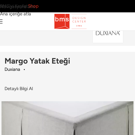
BMS’yi Keşfet
Shop
Navigasyona atla
Ana içeriğe atla
Ana Sayfa
›
Ev
›
Tekstil
›
Duxiana
›
Margo Yatak Eteği
Margo Yatak Eteği
Duxiana
Detaylı Bilgi Al