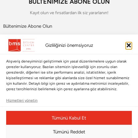
BÜLTENİMİZE ABONE OLUN
Kayıt olun ve fırsatlardan ilk siz yararlanın!
Bültenimize Abone Olun
Bizi Takip Edin
Gizliliğinizi önemsiyoruz
Alışveriş deneyiminizi geliştirmek için yasal düzenlemelere uygun olarak
çerezler kullanıyoruz. Bazıları sitemizin işlevselliği için zorunlu olan
çerezlerdir, diğerleri ise site performans analizi, istatistikler, içerik
kişiselleştirmesi ve reklamlar gibi alanlarda size özel hizmet sunabilmemiz
için kullanılır. Detaylı bilgi için çerez ve aydınlatma metnimizi inceleyebilir,
çerez tercihlerinizi belirlemek için çerez ayarlarına göz atabilirsiniz.
Hizmetleri yönetin
Çerez Yönetim Paneli
Tümünü Kabul Et
Tümünü Reddet