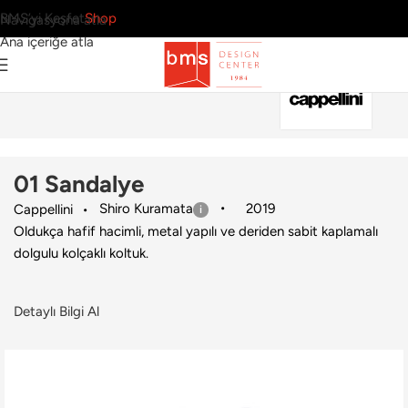
BMS’yi Keşfet
Shop
Navigasyona atla
Ana içeriğe atla
Ana Sayfa
›
Ev
›
Sandalye
›
Cappellini
›
01 Sandalye
01 Sandalye
Shiro Kuramata
2019
Cappellini
Oldukça hafif hacimli, metal yapılı ve deriden sabit kaplamalı
dolgulu kolçaklı koltuk.
Detaylı Bilgi Al