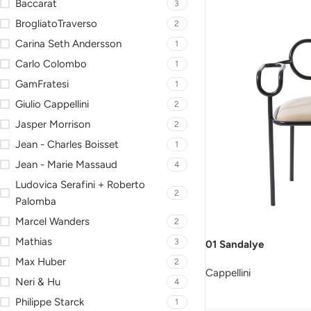
Baccarat
3
BrogliatoTraverso
2
Carina Seth Andersson
1
Carlo Colombo
1
GamFratesi
1
Giulio Cappellini
2
Jasper Morrison
2
Jean - Charles Boisset
1
Jean - Marie Massaud
4
Ludovica Serafini + Roberto
2
Palomba
Marcel Wanders
2
Mathias
3
01 Sandalye
Max Huber
2
Cappellini
Neri & Hu
4
Philippe Starck
1