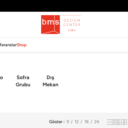
feranslar
Shop
o
Sofra
Dış
Grubu
Mekan
Göster
9
12
18
24