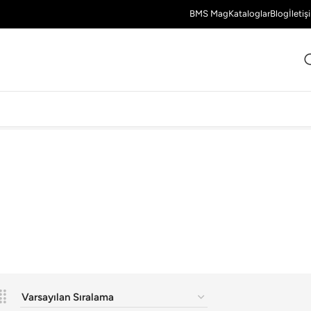
BMS Mag
Kataloglar
Blog
İletiş
44 Sonuç