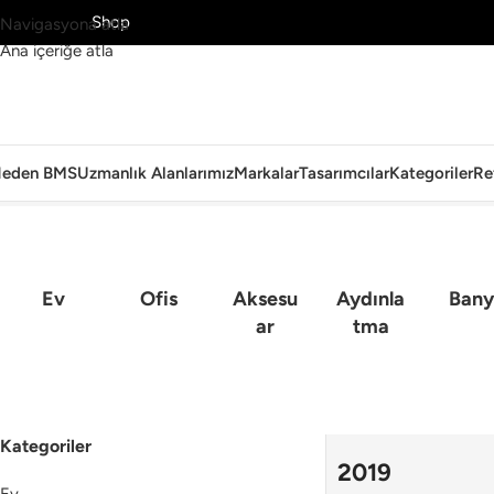
MS’yi Keşfet
Shop
Navigasyona atla
Ana içeriğe atla
eden BMS
Uzmanlık Alanlarımız
Markalar
Tasarımcılar
Kategoriler
Re
Ana Sayfa
Ev
Ofis
Aksesu
Aydınla
Bany
Ar
Tma
Kategoriler
2019