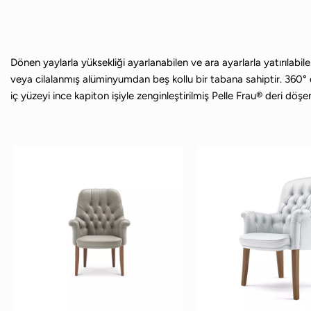
Dönen yaylarla yüksekliği ayarlanabilen ve ara ayarlarla yatırılab
veya cilalanmış alüminyumdan beş kollu bir tabana sahiptir. 360° dön
iç yüzeyi ince kapiton işiyle zenginleştirilmiş Pelle Frau® deri döşe