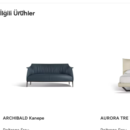
İlgili Ürünler
ARCHIBALD Kanepe
AURORA TRE 
Poltrona Frau
Poltrona Frau