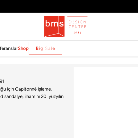
feranslar
Shop
Big Sale
ğu
91
tuğu için Capitonné işleme.
 sandalye, ilhamını 20. yüzyılın