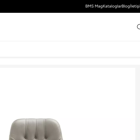
BMS Mag
Kataloglar
Blog
İletiş