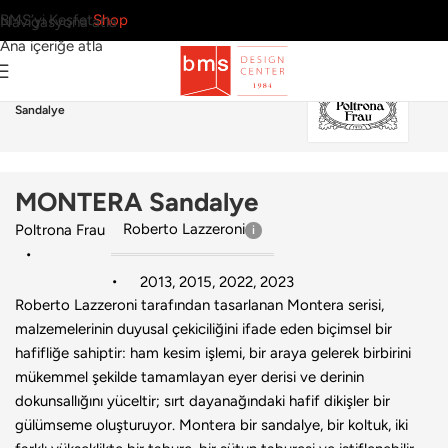
BMS’yi Keşfet
Shop
Navigasyona atla
Ana içeriğe atla
Ana Sayfa
›
Ev
›
Sandalye
›
Poltrona Frau
›
MONTERA
Sandalye
MONTERA Sandalye
Roberto Lazzeroni
Poltrona Frau
2013
,
2015
,
2022
,
2023
Roberto Lazzeroni tarafından tasarlanan Montera serisi,
malzemelerinin duyusal çekiciliğini ifade eden biçimsel bir
hafifliğe sahiptir: ham kesim işlemi, bir araya gelerek birbirini
mükemmel şekilde tamamlayan eyer derisi ve derinin
dokunsallığını yüceltir; sırt dayanağındaki hafif dikişler bir
gülümseme oluşturuyor. Montera bir sandalye, bir koltuk, iki