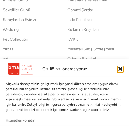
Anneler Günü
Kargolama ve Teslimat
Sevgililer Günü
Garanti Şartları
Saraylardan Evinize
İade Politikası
Wedding
Kullanım Koşulları
Pet Collection
KVKK
Yılbaşı
Mesafeli Satış Sözleşmesi
Yat
Ödeme Bildirimi
Hata Bildirim Formu
Gizliliğinizi önemsiyoruz
BÜLTENİMİZE ABONE OLUN
Alışveriş deneyiminizi geliştirmek için yasal düzenlemelere uygun olarak
çerezler kullanıyoruz. Bazıları sitemizin işlevselliği için zorunlu olan
Kayıt olun ve fırsatlardan ilk siz yararlanın!
çerezlerdir, diğerleri ise site performans analizi, istatistikler, içerik
kişiselleştirmesi ve reklamlar gibi alanlarda size özel hizmet sunabilmemiz
için kullanılır. Detaylı bilgi için çerez ve aydınlatma metnimizi inceleyebilir,
Bültenimize Abone Olun
çerez tercihlerinizi belirlemek için çerez ayarlarına göz atabilirsiniz.
Bizi Takip Edin
Hizmetleri yönetin