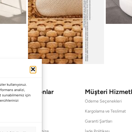
ler kullanıyoruz.
Koleksiyonlar
Müşteri Hizmetl
erformans analizi,
met sunabilmemiz için
ercihlerinizi
Babalar Günü
Ödeme Seçenekleri
Anneler Günü
Kargolama ve Teslimat
Sevgililer Günü
Garanti Şartları
Saraylardan Evinize
İade Politikası