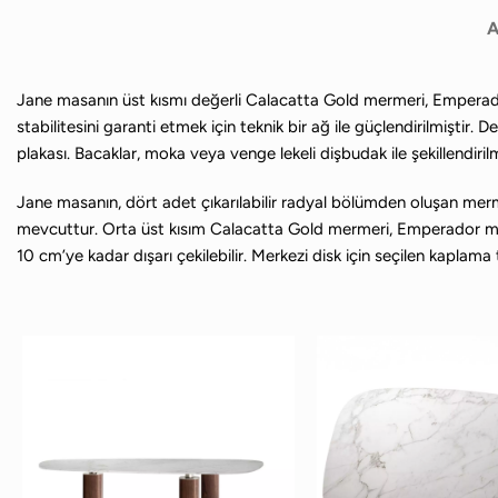
A
Jane masanın üst kısmı değerli Calacatta Gold mermeri, Emperador 
stabilitesini garanti etmek için teknik bir ağ ile güçlendirilmiştir
plakası. Bacaklar, moka veya venge lekeli dişbudak ile şekillendi
Jane masanın, dört adet çıkarılabilir radyal bölümden oluşan mer
mevcuttur. Orta üst kısım Calacatta Gold mermeri, Emperador merm
10 cm’ye kadar dışarı çekilebilir. Merkezi disk için seçilen kapl