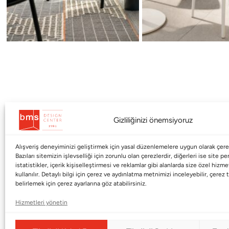
Gizliliğinizi önemsiyoruz
Alışveriş deneyiminizi geliştirmek için yasal düzenlemelere uygun olarak çerez
Kurumsal
Markalar
Bazıları sitemizin işlevselliği için zorunlu olan çerezlerdir, diğerleri ise site p
istatistikler, içerik kişiselleştirmesi ve reklamlar gibi alanlarda size özel hiz
kullanılır. Detaylı bilgi için çerez ve aydınlatma metnimizi inceleyebilir, çerez t
Shop
Haworth
belirlemek için çerez ayarlarına göz atabilirsiniz.
BMS Mag
Poltrona Frau
Hizmetleri yönetin
Kataloglar
Armani / Casa
Markalar
Baccarat