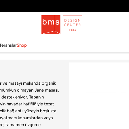
feranslar
Shop
ıyor ve masayı mekanda organik
ek mümkün olmayan Jane masası,
 destekleniyor. Tabanın
yin havadar hafifliğiyle tezat
elik bağlantı, yüzeyin boşlukta
, dayatmacı konumlardan veya
. Jane, tamamen özgürce