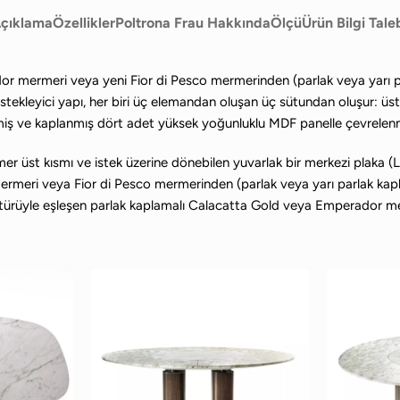
çıklama
Özellikler
Poltrona Frau Hakkında
Ölçü
Ürün Bilgi Tale
mermeri veya yeni Fior di Pesco mermerinden (parlak veya yarı parlak
. Destekleyici yapı, her biri üç elemandan oluşan üç sütundan oluşur: üs
rilmiş ve kaplanmış dört adet yüksek yoğunluklu MDF panelle çevrelen
mer üst kısmı ve istek üzerine dönebilen yuvarlak bir merkezi plaka
eri veya Fior di Pesco mermerinden (parlak veya yarı parlak kaplam
ama türüyle eşleşen parlak kaplamalı Calacatta Gold veya Emperador 