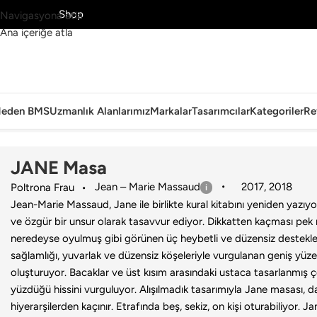
MS’yi Keşfet
Shop
Navigasyona atla
Ana içeriğe atla
eden BMS
Uzmanlık Alanlarımız
Markalar
Tasarımcılar
Kategoriler
Re
Ana Sayfa
›
Ev
›
Masa
›
Poltrona Frau
›
JANE Masa
JANE Masa
Jean – Marie Massaud
2017
,
2018
Poltrona Frau
Jean-Marie Massaud, Jane ile birlikte kural kitabını yeniden yaz
ve özgür bir unsur olarak tasavvur ediyor. Dikkatten kaçması p
neredeyse oyulmuş gibi görünen üç heybetli ve düzensiz destekle
sağlamlığı, yuvarlak ve düzensiz köşeleriyle vurgulanan geniş yüze
oluşturuyor. Bacaklar ve üst kısım arasındaki ustaca tasarlanmış ç
yüzdüğü hissini vurguluyor. Alışılmadık tasarımıyla Jane masası
hiyerarşilerden kaçınır. Etrafında beş, sekiz, on kişi oturabiliyor