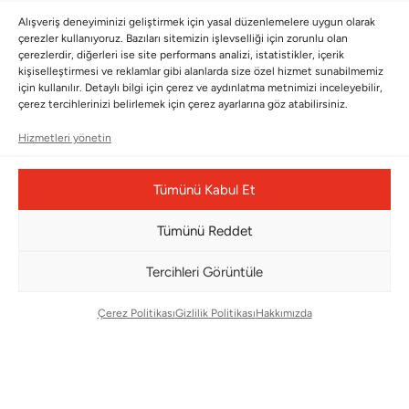
BÜLTENİMİZE ABONE OLUN
Alışveriş deneyiminizi geliştirmek için yasal düzenlemelere uygun olarak
çerezler kullanıyoruz. Bazıları sitemizin işlevselliği için zorunlu olan
Kayıt olun ve fırsatlardan ilk siz yararlanın!
çerezlerdir, diğerleri ise site performans analizi, istatistikler, içerik
kişiselleştirmesi ve reklamlar gibi alanlarda size özel hizmet sunabilmemiz
için kullanılır. Detaylı bilgi için çerez ve aydınlatma metnimizi inceleyebilir,
Bültenimize Abone Olun
çerez tercihlerinizi belirlemek için çerez ayarlarına göz atabilirsiniz.
Bizi Takip Edin
Hizmetleri yönetin
Tümünü Kabul Et
Tümünü Reddet
Tercihleri Görüntüle
Çerez Politikası
Gizlilik Politikası
Hakkımızda
Çerez Yönetim Paneli