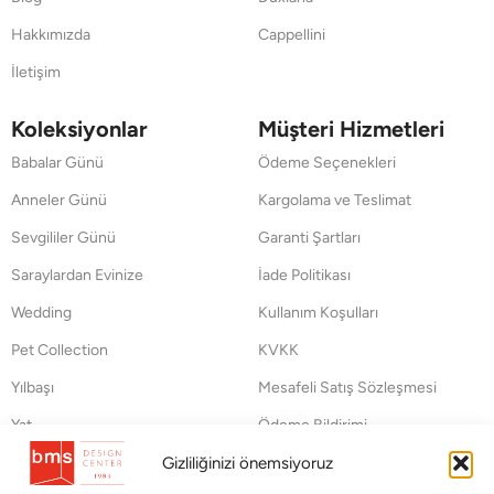
Hakkımızda
Cappellini
İletişim
Koleksiyonlar
Müşteri Hizmetleri
Babalar Günü
Ödeme Seçenekleri
Anneler Günü
Kargolama ve Teslimat
Sevgililer Günü
Garanti Şartları
Saraylardan Evinize
İade Politikası
Wedding
Kullanım Koşulları
Pet Collection
KVKK
Yılbaşı
Mesafeli Satış Sözleşmesi
Yat
Ödeme Bildirimi
Hata Bildirim Formu
Gizliliğinizi önemsiyoruz