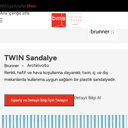
BMS’yi Keşfet
Shop
Navigasyona atla
Ana içeriğe atla
Ana Sayfa
›
Ofis
›
Sandalye
›
Brunner
›
TWIN Sandalye
TWIN Sandalye
Archirivolto
Brunner
Renkli, hafif ve hava koşullarına dayanıklı. twin, iç ve dış
mekanlarda kullanıma uygun sağlam bir plastik sandalyedir.
Detaylı Bilgi Al
Sipariş ve Detaylı Bilgi İçin Tıklayın