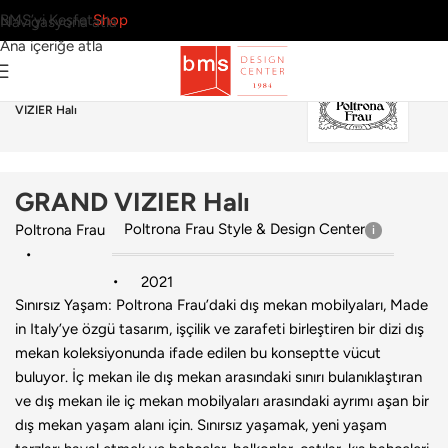
BMS’yi Keşfet
Shop
Navigasyona atla
Ana içeriğe atla
Ana Sayfa
›
Dış Mekan
›
Halı
›
Poltrona Frau
›
GRAND
VIZIER Halı
GRAND VIZIER Halı
Poltrona Frau Style & Design Center
Poltrona Frau
2021
Sınırsız Yaşam: Poltrona Frau’daki dış mekan mobilyaları, Made
in Italy’ye özgü tasarım, işçilik ve zarafeti birleştiren bir dizi dış
mekan koleksiyonunda ifade edilen bu konseptte vücut
buluyor. İç mekan ile dış mekan arasındaki sınırı bulanıklaştıran
ve dış mekan ile iç mekan mobilyaları arasındaki ayrımı aşan bir
dış mekan yaşam alanı için. Sınırsız yaşamak, yeni yaşam