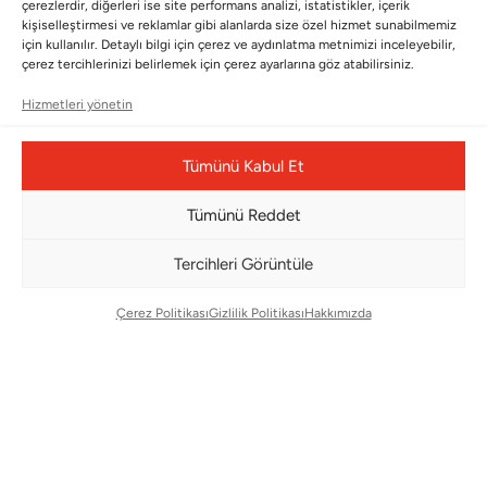
Kayıt olun ve fırsatlardan ilk siz yararlanın!
çerezlerdir, diğerleri ise site performans analizi, istatistikler, içerik
kişiselleştirmesi ve reklamlar gibi alanlarda size özel hizmet sunabilmemiz
için kullanılır. Detaylı bilgi için çerez ve aydınlatma metnimizi inceleyebilir,
Bültenimize Abone Olun
çerez tercihlerinizi belirlemek için çerez ayarlarına göz atabilirsiniz.
Bizi Takip Edin
Hizmetleri yönetin
Tümünü Kabul Et
Tümünü Reddet
Tercihleri Görüntüle
Çerez Politikası
Gizlilik Politikası
Hakkımızda
Çerez Yönetim Paneli
© Copyright 2026 |
BMS DESIGN CENTER