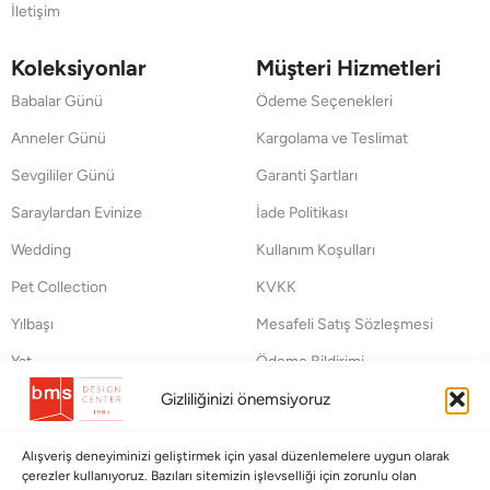
İletişim
Koleksiyonlar
Müşteri Hizmetleri
Babalar Günü
Ödeme Seçenekleri
Anneler Günü
Kargolama ve Teslimat
Sevgililer Günü
Garanti Şartları
Saraylardan Evinize
İade Politikası
Wedding
Kullanım Koşulları
Pet Collection
KVKK
Yılbaşı
Mesafeli Satış Sözleşmesi
Yat
Ödeme Bildirimi
Hata Bildirim Formu
Gizliliğinizi önemsiyoruz
BÜLTENİMİZE ABONE OLUN
Alışveriş deneyiminizi geliştirmek için yasal düzenlemelere uygun olarak
çerezler kullanıyoruz. Bazıları sitemizin işlevselliği için zorunlu olan