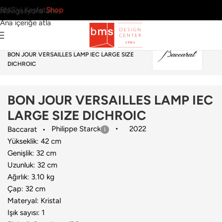
BMS’yi Keşfet
Shop
Navigasyona atla
Ana içeriğe atla
Ana Sayfa
›
Aydınlatma
›
Masa Lambası
›
Baccarat
›
BON JOUR VERSAILLES LAMP IEC LARGE SIZE
DICHROIC
BON JOUR VERSAILLES LAMP IEC
LARGE SIZE DICHROIC
Philippe Starck
2022
Baccarat
Yükseklik: 42 cm
Genişlik: 32 cm
Uzunluk: 32 cm
Ağırlık: 3.10 kg
Çap: 32 cm
Materyal: Kristal
Işık sayısı: 1