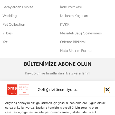
Saraylardan Evinize
İade Politikası
Wedding
Kullanım Koşulları
Pet Collection
KVKK
Yılbaşı
Mesafeli Satış Sözleşmesi
Yat
Ödeme Bildirimi
Hata Bildirim Formu
BÜLTENİMİZE ABONE OLUN
Kayıt olun ve fırsatlardan ilk siz yararlanın!
Bültenimize Abone Olun
Gizliliğinizi önemsiyoruz
Bizi Takip Edin
Alışveriş deneyiminizi geliştirmek için yasal düzenlemelere uygun olarak
çerezler kullanıyoruz. Bazıları sitemizin işlevselliği için zorunlu olan
çerezlerdir, diğerleri ise site performans analizi, istatistikler, içerik