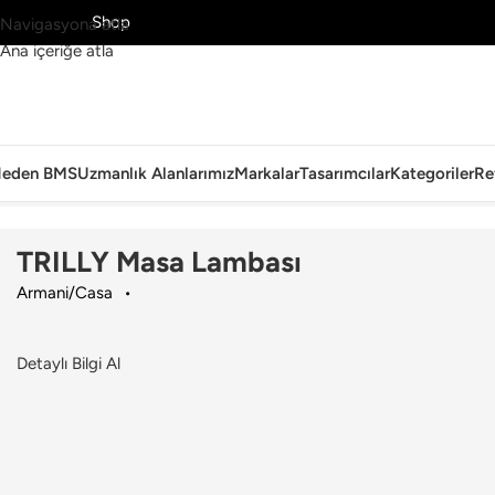
MS’yi Keşfet
Shop
Navigasyona atla
Ana içeriğe atla
eden BMS
Uzmanlık Alanlarımız
Markalar
Tasarımcılar
Kategoriler
Re
Ana Sayfa
›
Aydınlatma
›
Masa Lambası
›
Armani/Casa
›
TRILLY Masa 
TRILLY Masa Lambası
Armani/Casa
Detaylı Bilgi Al