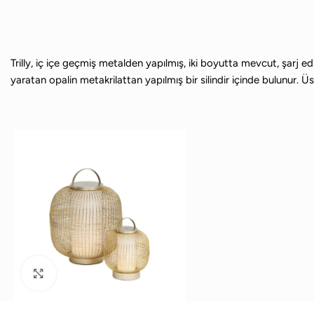
Trilly, iç içe geçmiş metalden yapılmış, iki boyutta mevcut, şarj edi
yaratan opalin metakrilattan yapılmış bir silindir içinde bulunur. 
Büyütmek için tıklayın