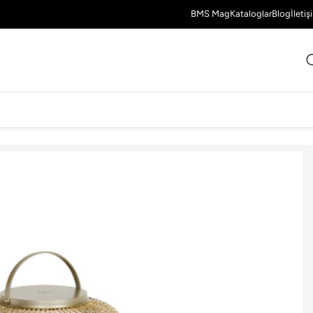
BMS Mag
Kataloglar
Blog
İletiş