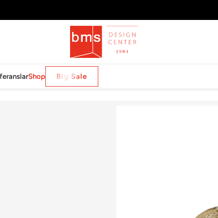
feranslar
Shop
Big Sale
Lambası