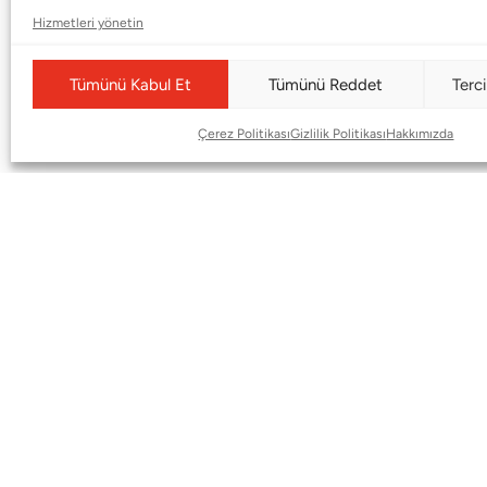
BMS Mag
Poltrona Frau
Hizmetleri yönetin
Kataloglar
Armani / Casa
Markalar
Baccarat
Tümünü Kabul Et
Tümünü Reddet
Terci
Blog
Duxiana
Çerez Politikası
Gizlilik Politikası
Hakkımızda
Hakkımızda
Cappellini
İletişim
© Copyright 2026 |
BMS DESIGN CENTER