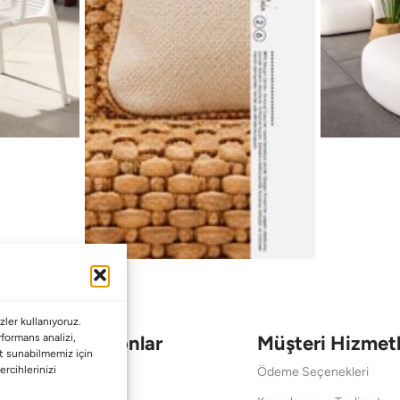
ler kullanıyoruz.
Koleksiyonlar
Müşteri Hizmetl
erformans analizi,
met sunabilmemiz için
ercihlerinizi
Babalar Günü
Ödeme Seçenekleri