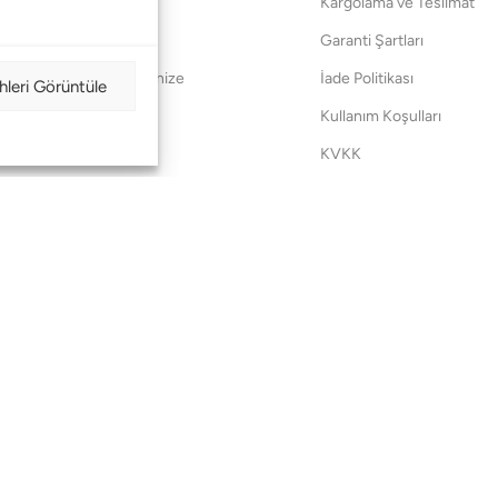
Anneler Günü
Kargolama ve Teslimat
Sevgililer Günü
Garanti Şartları
Saraylardan Evinize
İade Politikası
hleri Görüntüle
Wedding
Kullanım Koşulları
Pet Collection
KVKK
Yılbaşı
Mesafeli Satış Sözleşmes
Yat
Ödeme Bildirimi
Hata Bildirim Formu