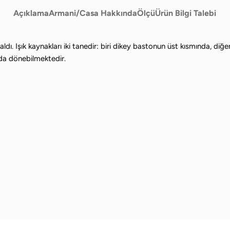
Açıklama
Armani/Casa Hakkında
Ölçü
Ürün Bilgi Talebi
dı. Işık kaynakları iki tanedir: biri dikey bastonun üst kısmında, di
nda dönebilmektedir.