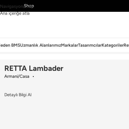
MS’yi Keşfet
Shop
Navigasyona atla
Ana içeriğe atla
eden BMS
Uzmanlık Alanlarımız
Markalar
Tasarımcılar
Kategoriler
Re
Ana Sayfa
›
Aydınlatma
›
Lambader
›
Armani/Casa
›
RETTA Lambader
RETTA Lambader
Armani/Casa
Detaylı Bilgi Al