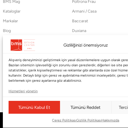
BMS Mag
Poltrona Frau
Kataloglar
Armani / Casa
Markalar
Baccarat
Blog
Duxiana
Hakkımızda
Cappellini
Gizliliğinizi önemsiyoruz
İletişim
Alışveriş deneyiminizi geliştirmek için yasal düzenlemelere uygun olarak çerez
Bazıları sitemizin işlevselliği için zorunlu olan çerezlerdir, diğerleri ise site p
istatistikler, içerik kişiselleştirmesi ve reklamlar gibi alanlarda size özel hiz
kullanılır. Detaylı bilgi için çerez ve aydınlatma metnimizi inceleyebilir, çerez t
belirlemek için çerez ayarlarına göz atabilirsiniz.
Hizmetleri yönetin
Tümünü Kabul Et
Tümünü Reddet
Terci
Çerez Politikası
Gizlilik Politikası
Hakkımızda
© Copyright 2026 |
BMS DESIGN CENTER