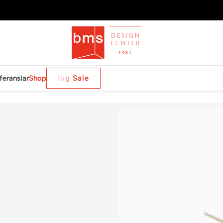
feranslar
Shop
Big Sale