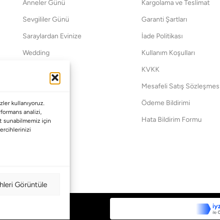
Anneler Günü
Kargolama ve Teslimat
Sevgililer Günü
Garanti Şartları
Saraylardan Evinize
İade Politikası
Wedding
Kullanım Koşulları
Pet Collection
KVKK
Yılbaşı
Mesafeli Satış Sözleşmes
Yat
Ödeme Bildirimi
ler kullanıyoruz.
erformans analizi,
Hata Bildirim Formu
met sunabilmemiz için
ercihlerinizi
hleri Görüntüle