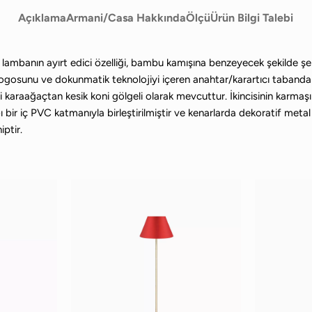
Açıklama
Armani/Casa Hakkında
Ölçü
Ürün Bilgi Talebi
banın ayırt edici özelliği, bambu kamışına benzeyecek şekilde şekill
gosunu ve dokunmatik teknolojiyi içeren anahtar/karartıcı tabanda
 karaağaçtan kesik koni gölgeli olarak mevcuttur. İkincisinin karmaşı
ı bir iç PVC katmanıyla birleştirilmiştir ve kenarlarda dekoratif metal h
iptir.