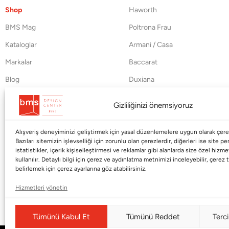
Shop
Haworth
BMS Mag
Poltrona Frau
Kataloglar
Armani / Casa
Markalar
Baccarat
Blog
Duxiana
Hakkımızda
Cappellini
Gizliliğinizi önemsiyoruz
İletişim
Alışveriş deneyiminizi geliştirmek için yasal düzenlemelere uygun olarak çerez
Bazıları sitemizin işlevselliği için zorunlu olan çerezlerdir, diğerleri ise site p
istatistikler, içerik kişiselleştirmesi ve reklamlar gibi alanlarda size özel hiz
kullanılır. Detaylı bilgi için çerez ve aydınlatma metnimizi inceleyebilir, çerez t
belirlemek için çerez ayarlarına göz atabilirsiniz.
Hizmetleri yönetin
Tümünü Kabul Et
Tümünü Reddet
Terci