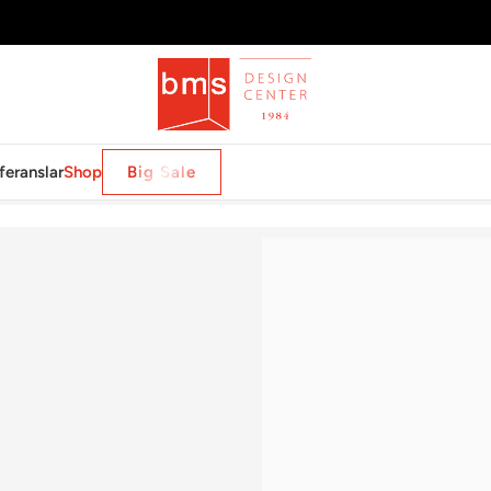
feranslar
Shop
Big Sale
r