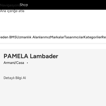
MS’yi Keşfet
Shop
Navigasyona atla
Ana içeriğe atla
eden BMS
Uzmanlık Alanlarımız
Markalar
Tasarımcılar
Kategoriler
Re
Ana Sayfa
›
Aydınlatma
›
Lambader
›
Armani/Casa
›
PAMELA Lambade
PAMELA Lambader
Armani/Casa
Detaylı Bilgi Al