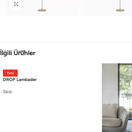
Büyütmek için tıklayın
İlgili Ürünler
Yeni
DROP Lambader
Sicis