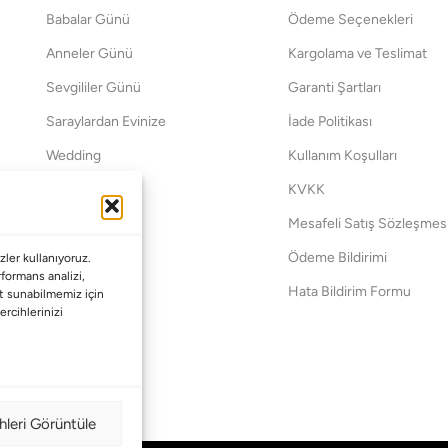
Babalar Günü
Ödeme Seçenekleri
Anneler Günü
Kargolama ve Teslimat
Sevgililer Günü
Garanti Şartları
Saraylardan Evinize
İade Politikası
Wedding
Kullanım Koşulları
Pet Collection
KVKK
Yılbaşı
Mesafeli Satış Sözleşmes
Yat
Ödeme Bildirimi
ler kullanıyoruz.
erformans analizi,
Hata Bildirim Formu
met sunabilmemiz için
ercihlerinizi
hleri Görüntüle