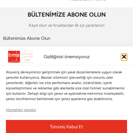
BÜLTENİMİZE ABONE OLUN
Kayıt olun ve fırsatlardan ilk siz yararlanın!
Bültenimize Abone Olun
Bizi Takip Edin
Gizliliğinizi önemsiyoruz
Alışveriş deneyiminizi geliştirmek için yasal düzenlemelere uygun olarak
çerezler kullanıyoruz. Bazıları sitemizin işlevselliği için zorunlu olan
çerezlerdir, diğerleri ise site performans analizi, istatistikler, içerik
kişiselleştirmesi ve reklamlar gibi alanlarda size özel hizmet sunabilmemiz
için kullanılır. Detaylı bilgi için çerez ve aydınlatma metnimizi inceleyebilir,
çerez tercihlerinizi belirlemek için çerez ayarlarına göz atabilirsiniz.
Hizmetleri yönetin
Çerez Yönetim Paneli
Tümünü Kabul Et