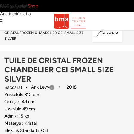
BMS’yi Keşfet
Shop
Navigasyona atla
Ana içeriğe atla
Ana Sayfa
›
Aydınlatma
›
Avize
›
Baccarat
›
TUILE DE
CRISTAL FROZEN CHANDELIER CEI SMALL SIZE
SILVER
TUILE DE CRISTAL FROZEN
CHANDELIER CEI SMALL SIZE
SILVER
Arik Levy
2018
Baccarat
Yükseklik: 310 cm
Genişlik: 49 cm
Uzunluk: 49 cm
Ağırlık: 15 kg
Materyal: Kristal
Elektrik Standartı: CEI