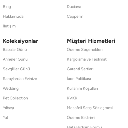
Blog
Duxiana
Hakkımızda
Cappellini
İletişim
Koleksiyonlar
Müşteri Hizmetleri
Babalar Günü
Ödeme Seçenekleri
Anneler Günü
Kargolama ve Teslimat
Sevgililer Günü
Garanti Şartları
Saraylardan Evinize
İade Politikası
Wedding
Kullanım Koşulları
Pet Collection
KVKK
Yılbaşı
Mesafeli Satış Sözleşmesi
Yat
Ödeme Bildirimi
Hata Bildirim Formu